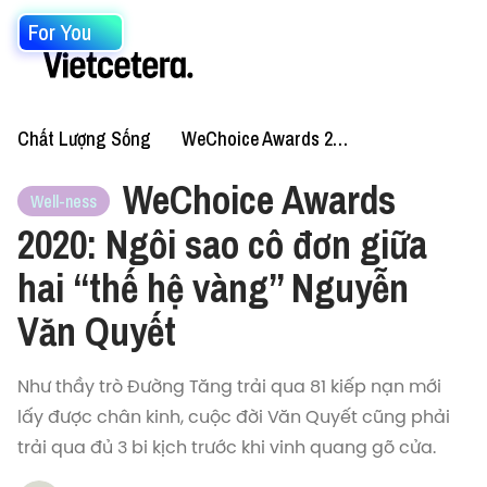
For You
Chất Lượng Sống
WeChoice Awards 2020: 20 Đề Cử Nhân Vật Truyền Cảm Hứng
WeChoice Awards
Well-ness
2020: Ngôi sao cô đơn giữa
hai “thế hệ vàng” Nguyễn
Văn Quyết
Như thầy trò Đường Tăng trải qua 81 kiếp nạn mới
lấy được chân kinh, cuộc đời Văn Quyết cũng phải
trải qua đủ 3 bi kịch trước khi vinh quang gõ cửa.