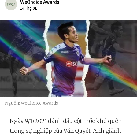
WeChoice Awards
14 Thg 01
Nguồn: WeChoice Awards
Ngày 9/1/2021 đánh dấu cột mốc khó quên
trong sự nghiệp của Văn Quyết. Anh giành