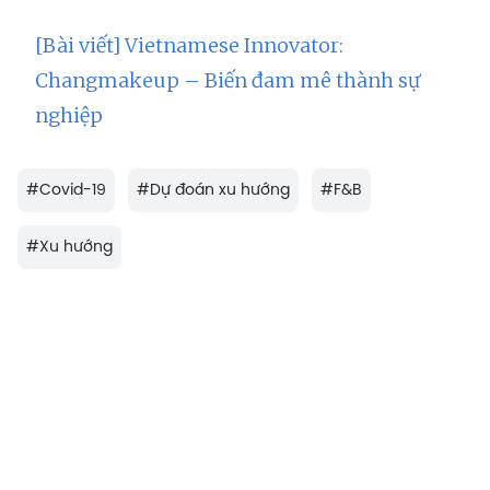
[Bài viết] Vietnamese Innovator:
Changmakeup – Biến đam mê thành sự
nghiệp
#
Covid-19
#
Dự đoán xu hướng
#
F&B
#
Xu hướng