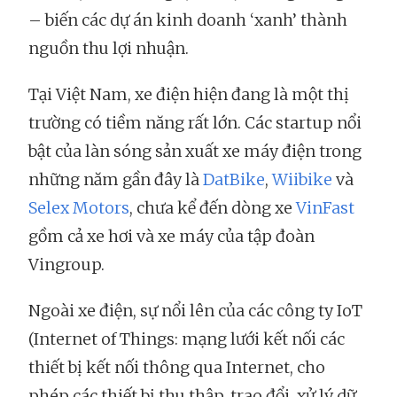
– biến các dự án kinh doanh ‘xanh’ thành
nguồn thu lợi nhuận.
Tại Việt Nam, xe điện hiện đang là một thị
trường có tiềm năng rất lớn. Các startup nổi
bật của làn sóng sản xuất xe máy điện trong
những năm gần đây là
DatBike
,
Wiibike
và
Selex Motors
, chưa kể đến dòng xe
VinFast
gồm cả xe hơi và xe máy của tập đoàn
Vingroup.
Ngoài xe điện, sự nổi lên của các công ty IoT
(Internet of Things: mạng lưới kết nối các
thiết bị kết nối thông qua Internet, cho
phép các thiết bị thu thập, trao đổi, xử lý dữ