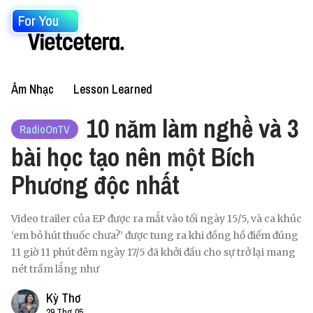
For You
Âm Nhạc
Lesson Learned
10 năm làm nghề và 3
RadioOnTV
bài học tạo nên một Bích
Phương độc nhất
Video trailer của EP được ra mắt vào tối ngày 15/5, và ca khúc
‘em bỏ hút thuốc chưa?’ được tung ra khi đồng hồ điểm đúng
11 giờ 11 phút đêm ngày 17/5 đã khởi đầu cho sự trở lại mang
nét trầm lắng như
Kỳ Thơ
29 Thg 05