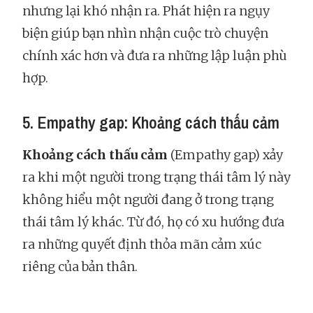
nhưng lại khó nhận ra. Phát hiện ra ngụy
biện giúp bạn nhìn nhận cuộc trò chuyện
chính xác hơn và đưa ra những lập luận phù
hợp.
5. Empathy gap: Khoảng cách thấu cảm
Khoảng cách thấu cảm
(Empathy gap) xảy
ra khi một người trong trạng thái tâm lý này
không hiểu một người đang ở trong trạng
thái tâm lý khác. Từ đó, họ có xu hướng đưa
ra những quyết định thỏa mãn cảm xúc
riêng của bản thân.