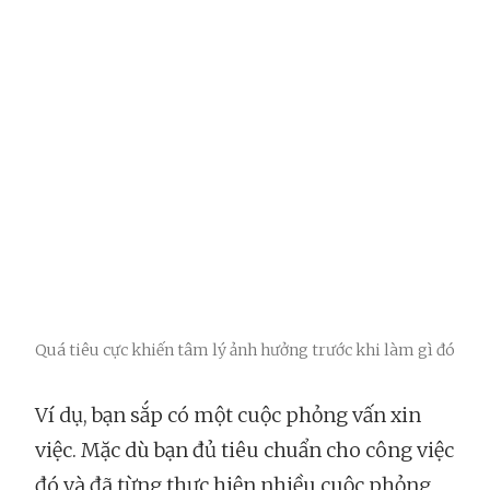
Quá tiêu cực khiến tâm lý ảnh hưởng trước khi làm gì đó
Ví dụ, bạn sắp có một cuộc phỏng vấn xin
việc. Mặc dù bạn đủ tiêu chuẩn cho công việc
đó và đã từng thực hiện nhiều cuộc phỏng