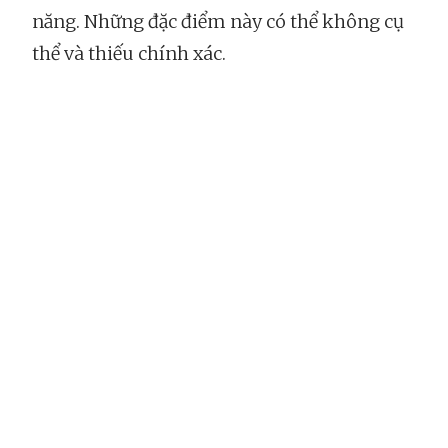
năng. Những đặc điểm này có thể không cụ
thể và thiếu chính xác.