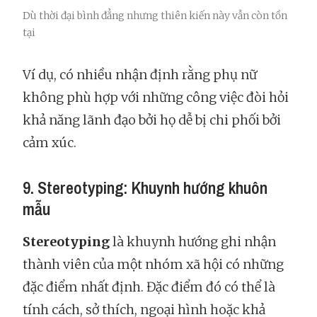
Dù thời đại bình đẳng nhưng thiên kiến này vẫn còn tồn
tại
Ví dụ, có nhiều nhận định rằng phụ nữ
không phù hợp với những công việc đòi hỏi
khả năng lãnh đạo bởi họ dễ bị chi phối bởi
cảm xúc.
9. Stereotyping: Khuynh hướng khuôn
mẫu
Stereotyping
là khuynh hướng ghi nhận
thành viên của một nhóm xã hội có những
đặc điểm nhất định. Đặc điểm đó có thể là
tính cách, sở thích, ngoại hình hoặc khả