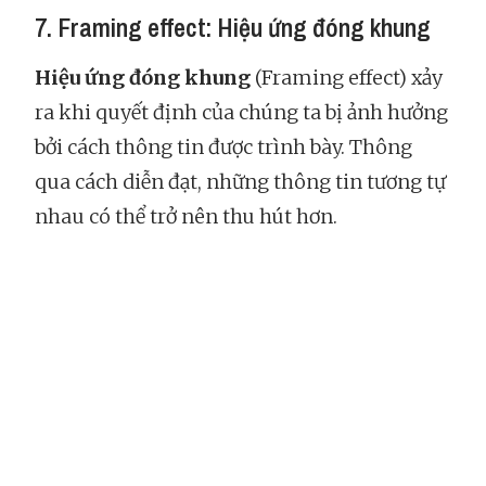
7. Framing effect: Hiệu ứng đóng khung
Hiệu ứng đóng khung
(Framing effect) xảy
ra khi quyết định của chúng ta bị ảnh hưởng
bởi cách thông tin được trình bày. Thông
qua cách diễn đạt, những thông tin tương tự
nhau có thể trở nên thu hút hơn.