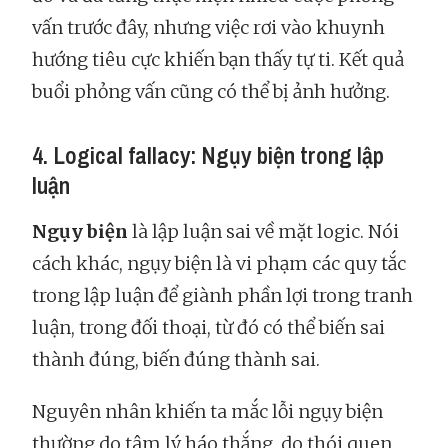
vấn trước đây, nhưng việc rơi vào khuynh
hướng tiêu cực khiến bạn thấy tự ti. Kết quả
buổi phỏng vấn cũng có thể bị ảnh hưởng.
4. Logical fallacy: Ngụy biện trong lập
luận
Ngụy biện
là lập luận sai về mặt logic. Nói
cách khác, ngụy biện là vi phạm các quy tắc
trong lập luận để giành phần lợi trong tranh
luận, trong đối thoại, từ đó có thể biến sai
thành đúng, biến đúng thành sai.
Nguyên nhân khiến ta mắc lỗi ngụy biện
thường do tâm lý háo thắng, do thói quen