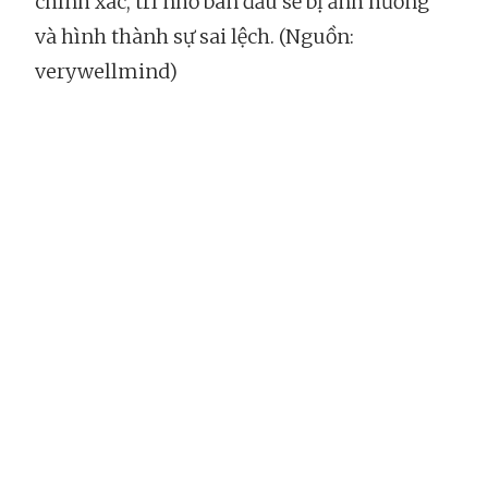
chính xác, trí nhớ ban đầu sẽ bị ảnh hưởng
và hình thành sự sai lệch. (Nguồn:
verywellmind)