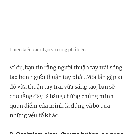
Thiên kiến xác nhận vô cùng phổ biến
Ví dụ, bạn tin rằng người thuận tay trái sáng
tạo hơn người thuận tay phải. Mỗi lần gặp ai
đó vừa thuận tay trái vừa sáng tạo, bạn sẽ
cho rằng đây là bằng chứng chứng minh
quan điểm của mình là đúng và bỏ qua
những yếu tố khác.