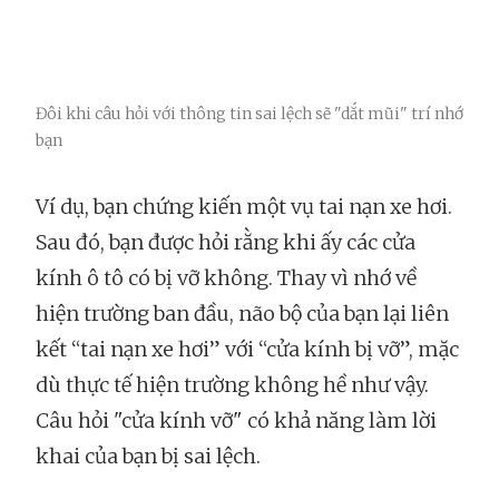
Đôi khi câu hỏi với thông tin sai lệch sẽ "dắt mũi" trí nhớ
bạn
Ví dụ, bạn chứng kiến một vụ tai nạn xe hơi.
Sau đó, bạn được hỏi rằng khi ấy các cửa
kính ô tô có bị vỡ không. Thay vì nhớ về
hiện trường ban đầu, não bộ của bạn lại liên
kết “tai nạn xe hơi” với “cửa kính bị vỡ”, mặc
dù thực tế hiện trường không hề như vậy.
Câu hỏi "cửa kính vỡ" có khả năng làm lời
khai của bạn bị sai lệch.