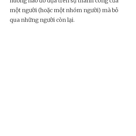
huống nào đó dựa trên sự thành công của
một người (hoặc một nhóm người) mà bỏ
qua những người còn lại.