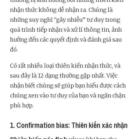
nhận thức không dễ nhận ra. Chúng là
những suy nghĩ “gây nhiễu” tư duy trong
quá trình tiếp nhận và xử lí thông tin, ảnh
hưởng đến các quyết định và đánh giá sau
đó.
Có rất nhiều loại thiên kiến nhận thức, và
sau đây là 12 dạng thường gặp nhất. Việc
nhận biết chúng sẽ giúp bạn hiểu được cách
chúng xen vào tư duy của bạn và ngăn chặn
phù hợp.
1. Confirmation bias: Thiên kiến xác nhận