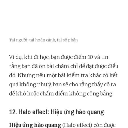
Tại người, tại hoàn cảnh, tại số phận
Ví dụ, khi đi học, bạn được điểm 10 và tin
rằng bạn đã ôn bài chăm chỉ để đạt được điều
đó. Nhưng nếu một bài kiểm tra khác có kết
quả không như ý, bạn sẽ cho rằng thầy cô ra
đề khó hoặc chấm điểm không công bằng.
12. Halo effect: Hiệu ứng hào quang
Hiệu ứng hào quang
(Halo effect) còn được