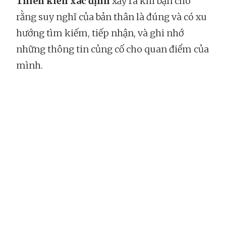
Thiên kiến xác định
xảy ra khi bạn cho
rằng suy nghĩ của bản thân là đúng và có xu
hướng tìm kiếm, tiếp nhận, và ghi nhớ
những thông tin củng cố cho quan điểm của
mình.