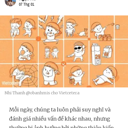
07 Thg 01
Nhi Thanh @obanhmis cho Vietcetera
Mỗi ngày, chúng ta luôn phải suy nghĩ và
đánh giá nhiều vấn đề khác nhau, nhưng
thường bị ảnh hưởng bởi những thiên kiến