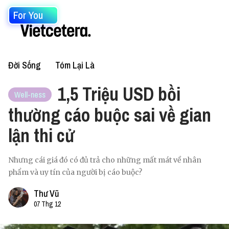
For You
Đời Sống
Tóm Lại Là
1,5 Triệu USD bồi
Well-ness
thường cáo buộc sai về gian
lận thi cử
Nhưng cái giá đó có đủ trả cho những mất mát về nhân
phẩm và uy tín của người bị cáo buộc?
Thư Vũ
07 Thg 12