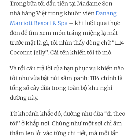
Trong bữa tối đầu tiên tại Madame Son –
nhà hàng Việt trong khuôn viên
Danang
Marriott Resort & Spa
– khi lướt qua thực
đơn để tìm xem món tráng miệng lạ mắt
trước mặt là gì, tôi nhìn thấy dòng chữ “1114
Coconut Jelly”. Cái tên khiến tôi tò mò.
Và rồi câu trả lời của bạn phục vụ khiến não
tôi như vừa bật nút sâm panh: 1114 chính là
tổng số cây dừa trong toàn bộ khu nghỉ
dưỡng này.
Từ khoảnh khắc đó, dường như dừa “đi theo
tôi” ở khắp nơi. Chúng như một sợi chỉ âm
thầm len lỏi vào từng chi tiết, mà mỗi lần