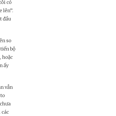
tôi có
 lên”.
t đầu
nên so
tiến bộ
, hoặc
n ấy
ạn vẫn
 to
 chưa
 các