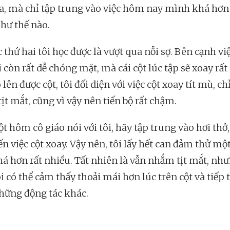
a, mà chỉ tập trung vào việc hôm nay mình khá hơ
như thế nào.
 thứ hai tôi học được là vượt qua nỗi sợ. Bên cạnh vi
i còn rất dễ chóng mặt, mà cái cột lúc tập sẽ xoay rất
 lên được cột, tôi đối diện với việc cột xoay tít mù, chỉ
ịt mắt, cũng vì vậy nên tiến bộ rất chậm.
t hôm cô giáo nói với tôi, hãy tập trung vào hơi thở
n việc cột xoay. Vậy nên, tôi lấy hết can đảm thử một
há hơn rất nhiều. Tất nhiên là vẫn nhắm tịt mắt, như
i có thể cảm thấy thoải mái hơn lúc trên cột và tiếp 
hững động tác khác.