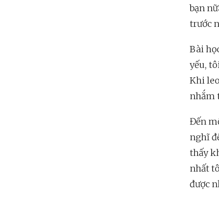
bạn nữ
trước 
Bài học
yếu, tô
Khi leo
nhắm t
Đến mộ
nghĩ đế
thấy k
nhất tô
được n