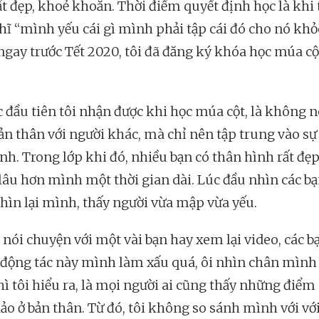
ất đẹp, khoẻ khoắn. Thời điểm quyết định học là khi 
hĩ “mình yếu cái gì mình phải tập cái đó cho nó khỏe
 ngay trước Tết 2020, tôi đã đăng ký khóa học múa cộ
c đầu tiên tôi nhận được khi học múa cột, là không 
ản thân với người khác, mà chỉ nên tập trung vào sự 
nh. Trong lớp khi đó, nhiều bạn có thân hình rất đẹp
 lâu hơn mình một thời gian dài. Lúc đầu nhìn các bạ
hìn lại mình, thấy người vừa mập vừa yếu.
nói chuyện với một vài bạn hay xem lại video, các b
i động tác này mình làm xấu quá, ôi nhìn chân mình
thì tôi hiểu ra, là mọi người ai cũng thấy những điểm
ảo ở bản thân. Từ đó, tôi không so sánh mình với với