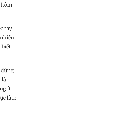
n hôm
ệc tay
 nhiều.
 biết
, đừng
 lần,
ng ít
tục làm