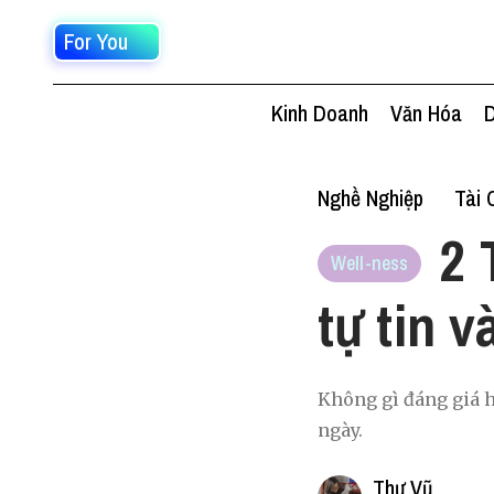
For You
Kinh Doanh
Văn Hóa
D
Nghề Nghiệp
Tài 
2 
Well-ness
tự tin 
Không gì đáng giá h
ngày.
Thư Vũ