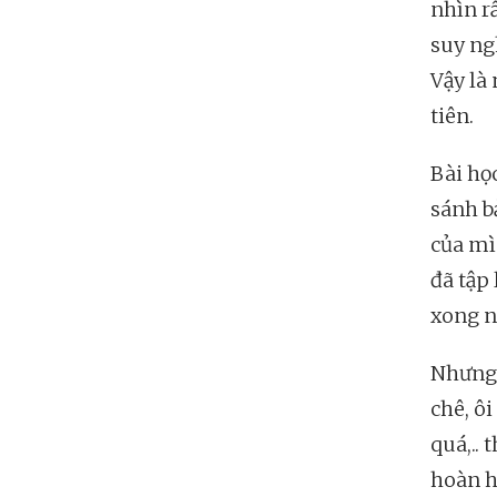
nhìn r
suy ng
Vậy là
tiên.
Bài họ
sánh b
của mì
đã tập
xong n
Nhưng 
chê, ô
quá,.. 
hoàn h