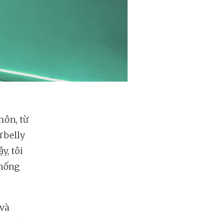
môn, từ
 belly
y, tôi
chống
 và