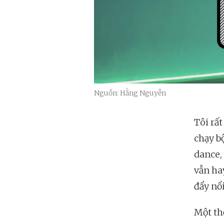
Nguồn: Hằng Nguyễn
Tôi rấ
chạy b
dance,
vẫn hay
đẩy nổi
Một th