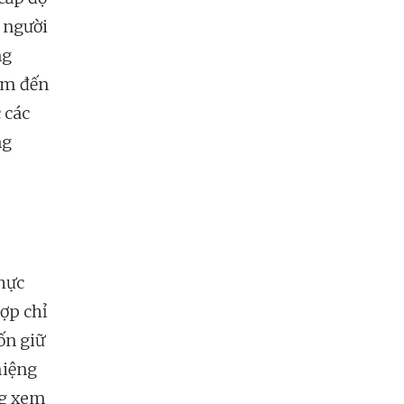
ư người
ng
đem đến
 các
ng
thực
hợp chỉ
ốn giữ
miệng
ng xem