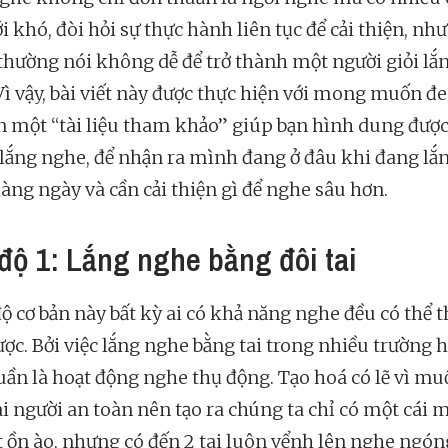
ới khó, đòi hỏi sự thực hành liên tục để cải thiện, nh
 thường nói không dễ để trở thành một người giỏi lắ
Vì vậy, bài viết này được thực hiện với mong muốn 
n một “tài liệu tham khảo” giúp bạn hình dung được
 lắng nghe, để nhận ra mình đang ở đâu khi đang lắ
àng ngày và cần cải thiện gì để nghe sâu hơn.
độ 1: Lắng nghe bằng đôi tai
độ cơ bản này bất kỳ ai có khả năng nghe đều có thể 
ược. Bởi việc lắng nghe bằng tai trong nhiều trường 
uần là hoạt động nghe thụ động. Tạo hoá có lẽ vì mu
ài người an toàn nên tạo ra chúng ta chỉ có một cái 
t ồn ào, nhưng có đến 2 tai luôn vểnh lên nghe ngó