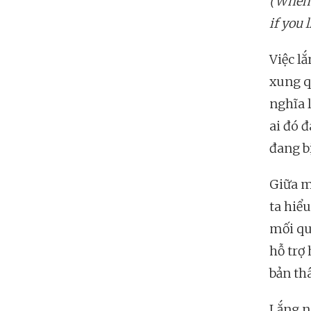
(When 
if you 
Việc lắ
xung q
nghĩa 
ai đó đ
đang bị
Giữa m
ta hiể
mối qu
hỗ trợ 
bản th
Lắng n