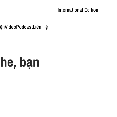
International Edition
iện
Video
Podcast
Liên Hệ
he, bạn