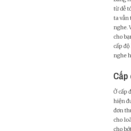
từ dễ t
ta vẫn
nghe. 
cho bạ
cấp độ
nghe h
Cấp 
Ở cấp 
hiện đ
đơn th
cho lo
cho bớ