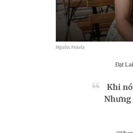
Nguồn: Pexels
Đạt La
Khi nói
Nhưng k