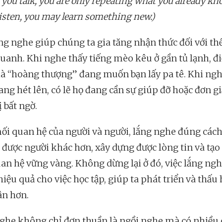
you talk, you are only repeating what you already kn
listen, you may learn something new.)
ng nghe giúp chúng ta gia tăng nhận thức đối với thế
uanh. Khi nghe thấy tiếng mèo kêu ở gần tủ lạnh, đ
là “hoàng thượng” đang muốn bạn lấy pa tê. Khi ngh
ang hét lên, có lẽ họ đang cần sự giúp đỡ hoặc đơn g
 bất ngờ.
ối quan hệ của người và người, lắng nghe đúng các
u được người khác hơn, xây dựng được lòng tin và tạ
an hệ vững vàng. Không dừng lại ở đó, việc lắng ng
hiệu quả cho việc học tập, giúp ta phát triển và thấu
ân hơn.
ghe không chỉ đơn thuần là ngồi nghe mà có nhiều 