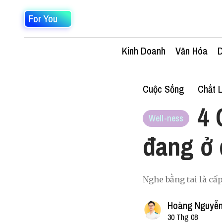
For You
Kinh Doanh
Văn Hóa
D
Cuộc Sống
Chất 
4 
Well-ness
đang ở
Nghe bằng tai là cấ
Hoàng Nguyễn
30 Thg 08