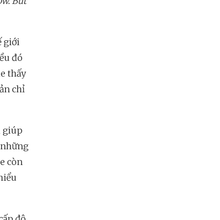
ow. But
 giới
iều đó
e thấy
iản chỉ
h giúp
o những
he còn
 hiểu
cấp độ