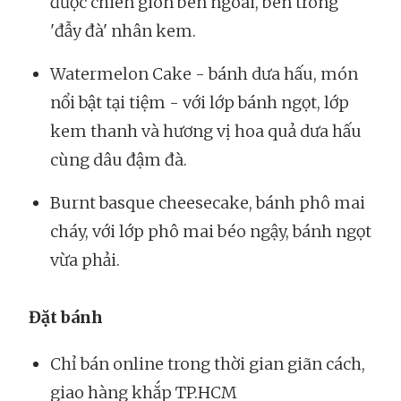
được chiên giòn bên ngoài, bên trong
'đẫy đà' nhân kem.
Watermelon Cake - bánh dưa hấu, món
nổi bật tại tiệm - với lớp bánh ngọt, lớp
kem thanh và hương vị hoa quả dưa hấu
cùng dâu đậm đà.
Burnt basque cheesecake, bánh phô mai
cháy, với lớp phô mai béo ngậy, bánh ngọt
vừa phải.
Đặt bánh
Chỉ bán online trong thời gian giãn cách,
giao hàng khắp TP.HCM