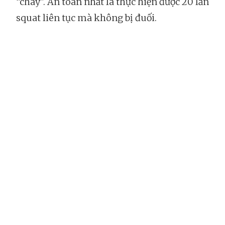
“chay". An toàn nhất là thực hiện được 20 lần
squat liên tục mà không bị đuối.