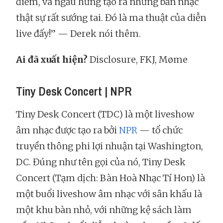
điểm, và ngẫu hứng tạo ra những bản nhạc
thật sự rất sướng tai. Đó là ma thuật của diễn
live đấy!” — Derek nói thêm.
Ai đã xuất hiện?
Disclosure, FKJ, Møme
Tiny Desk Concert | NPR
Tiny Desk Concert (TDC) là một liveshow
âm nhạc được tạo ra bởi
NPR
— tổ chức
truyền thông phi lợi nhuận tại Washington,
DC. Đúng như tên gọi của nó, Tiny Desk
Concert (Tạm dịch: Bàn Hoà Nhạc Tí Hon) là
một buổi liveshow âm nhạc với sân khấu là
một khu bàn nhỏ, với những kệ sách làm