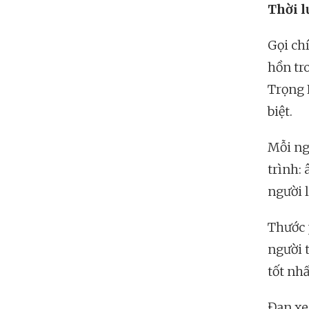
Thời l
Gọi ch
hồn tr
Trọng 
biệt.
Mỗi ng
trình:
người 
Thước 
người 
tốt nh
Đan xe