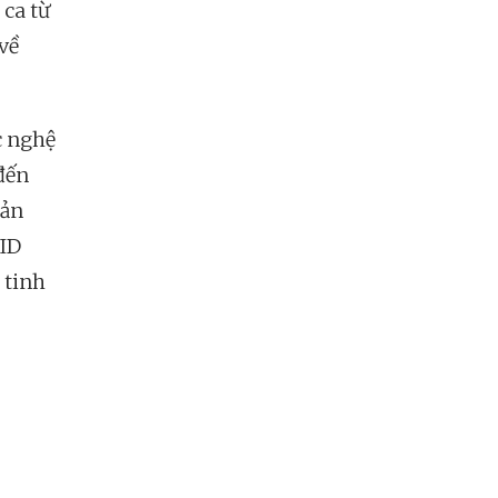
 ca từ
về
c nghệ
 đến
bản
VID
 tinh