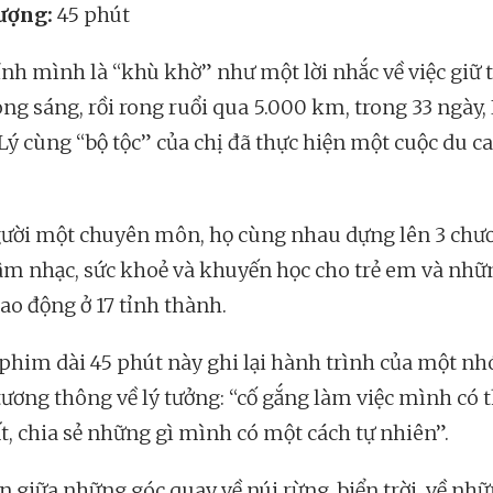
ượng:
45 phút
ính mình là “khù khờ” như một lời nhắc về việc giữ
ong sáng, rồi rong ruổi qua 5.000 km, trong 33 ngày,
Lý cùng “bộ tộc” của chị đã thực hiện một cuộc du ca
ười một chuyên môn, họ cùng nhau dựng lên 3 chư
 âm nhạc, sức khoẻ và khuyến học cho trẻ em và nhữ
lao động ở 17 tỉnh thành.
phim dài 45 phút này ghi lại hành trình của một n
tương thông về lý tưởng: “cố gắng làm việc mình có 
ất, chia sẻ những gì mình có một cách tự nhiên”.
n giữa những góc quay về núi rừng, biển trời, về nh