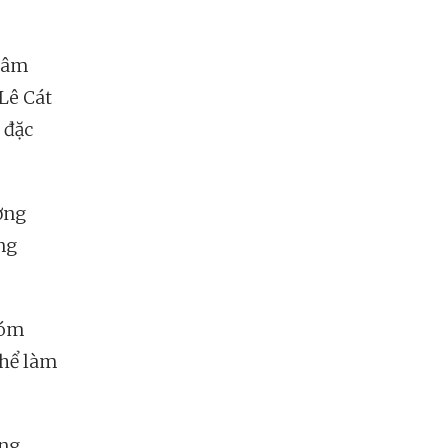
 tâm
 Lê Cát
 đặc
ơng
ng
hóm
thể làm
ững