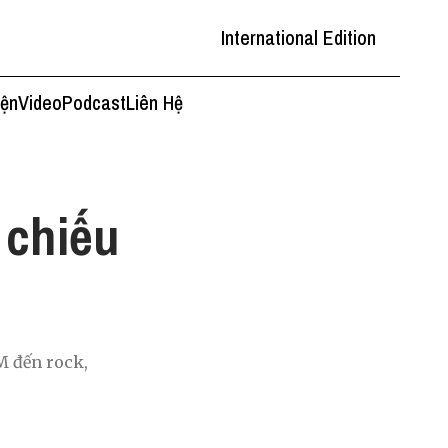
International Edition
iện
Video
Podcast
Liên Hệ
 chiếu
M đến rock,