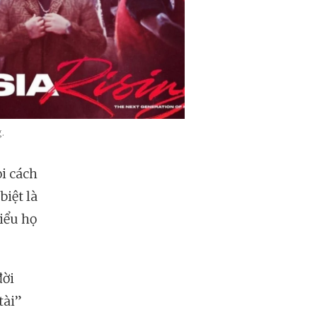
.
i cách
biệt là
hiểu họ
đời
tài”