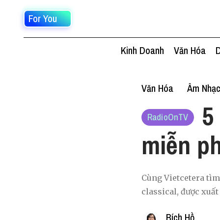
For You
Kinh Doanh
Văn Hóa
D
Văn Hóa
Âm Nhạ
5
RadioOnTV
miễn ph
Cùng Vietcetera tìm 
classical, được xuấ
Bích Hồ