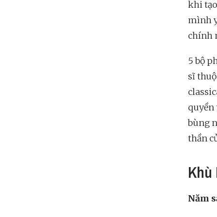
khi tạo
mình y
chính 
5 bộ p
sĩ thuộ
classic
quyền 
bùng n
thần c
Khù 
Năm sả