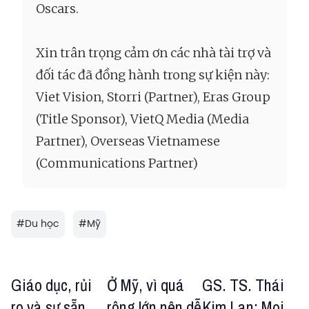
Oscars.
Xin trân trọng cảm ơn các nhà tài trợ và
đối tác đã đồng hành trong sự kiện này:
Viet Vision, Storri (Partner), Eras Group
(Title Sponsor), VietQ Media (Media
Partner), Overseas Vietnamese
(Communications Partner)
#
Du học
#
Mỹ
Giáo dục, rủi
Ở Mỹ, vì quá
GS. TS. Thái
ro và sự sẵn
rộng lớn nên dễ
Kim Lan: Mọi