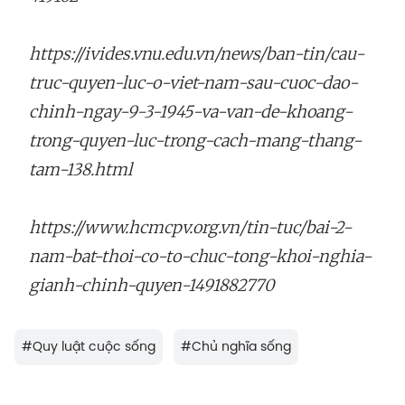
https://ivides.vnu.edu.vn/news/ban-tin/cau-
truc-quyen-luc-o-viet-nam-sau-cuoc-dao-
chinh-ngay-9-3-1945-va-van-de-khoang-
trong-quyen-luc-trong-cach-mang-thang-
tam-138.html
https://www.hcmcpv.org.vn/tin-tuc/bai-2-
nam-bat-thoi-co-to-chuc-tong-khoi-nghia-
gianh-chinh-quyen-1491882770
#
Quy luật cuộc sống
#
Chủ nghĩa sống