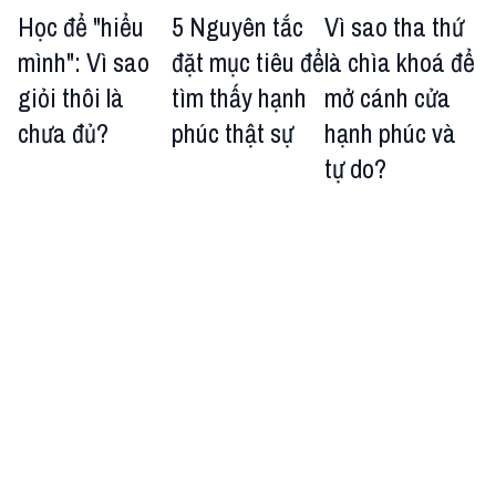
Học để "hiểu
5 Nguyên tắc
Vì sao tha thứ
mình": Vì sao
đặt mục tiêu để
là chìa khoá để
giỏi thôi là
tìm thấy hạnh
mở cánh cửa
chưa đủ?
phúc thật sự
hạnh phúc và
tự do?