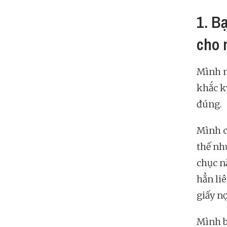
1. B
cho 
Mình m
khắc k
đúng.
Mình c
thế nh
chục nă
hẳn li
giấy nợ
Mình b