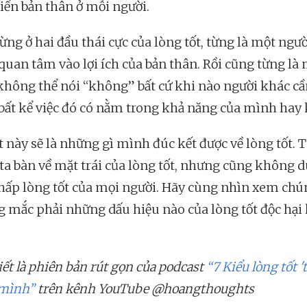
riển bản thân ở mỗi người.
ng ở hai đầu thái cực của lòng tốt, từng là một ngườ
 quan tâm vào lợi ích của bản thân. Rồi cũng từng là
không thể nói “không” bất cứ khi nào người khác cầ
bất kể việc đó có nằm trong khả năng của mình hay
t này sẽ là những gì mình đúc kết được về lòng tốt. 
ta bàn về mặt trái của lòng tốt, nhưng cũng không 
thấp lòng tốt của mọi người. Hãy cùng nhìn xem chú
g mắc phải những dấu hiệu nào của lòng tốt độc hạ
iết là phiên bản rút gọn của podcast
“7 Kiểu lòng tốt '
 mình”
trên kênh YouTube @hoangthoughts