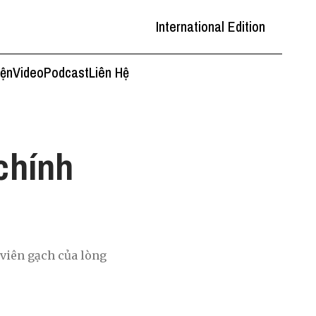
International Edition
iện
Video
Podcast
Liên Hệ
 chính
 viên gạch của lòng