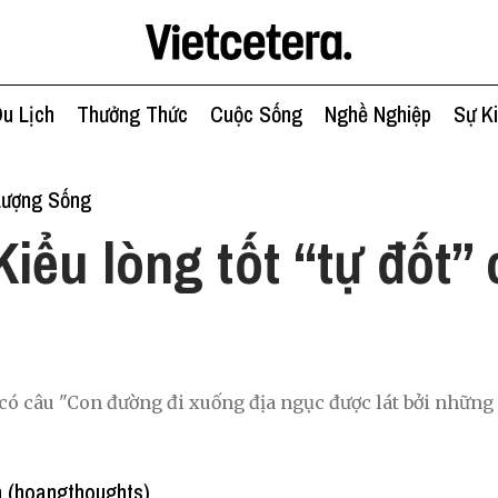
u Lịch
Thưởng Thức
Cuộc Sống
Nghề Nghiệp
Sự K
Lượng Sống
Kiểu lòng tốt “tự đốt”
 có câu "Con đường đi xuống địa ngục được lát bởi những
 (hoangthoughts)