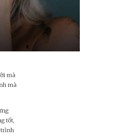
ười mà
ành mà
hưng
g tốt,
 trình