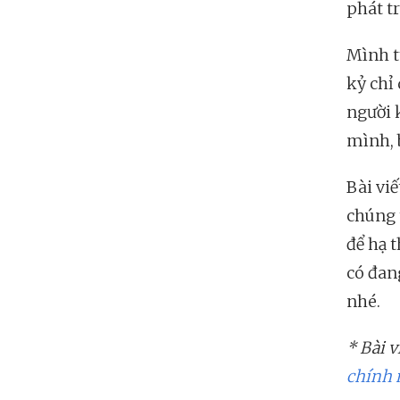
phát t
Mình từ
kỷ chỉ
người 
mình, 
Bài viế
chúng 
để hạ 
có đan
nhé.
* Bài v
chính