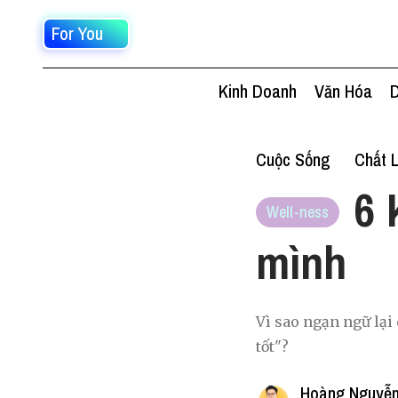
For You
Kinh Doanh
Văn Hóa
D
Cuộc Sống
Chất 
6 
Well-ness
mình
Vì sao ngạn ngữ lại
tốt"?
Hoàng Nguyễn