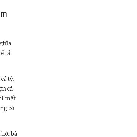
ấm
ghĩa
ể rất
cả tỷ,
ợn cả
thì mất
ông có
Thời bà