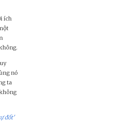
i ích
 một
n
 không.
Tuy
dùng nó
ng ta
i không
tự đốt'