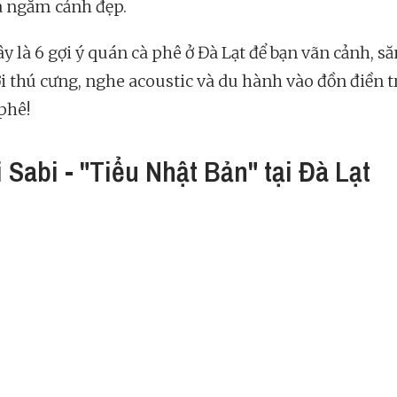
à ngắm cảnh đẹp.
y là 6 gợi ý quán cà phê ở Đà Lạt để bạn vãn cảnh, s
ới thú cưng, nghe acoustic và du hành vào đồn điền 
phê!
 Sabi - "Tiểu Nhật Bản" tại Đà Lạt