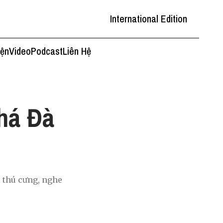
International Edition
iện
Video
Podcast
Liên Hệ
há Đà
i thú cưng, nghe