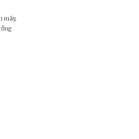
ăn mây,
trồng