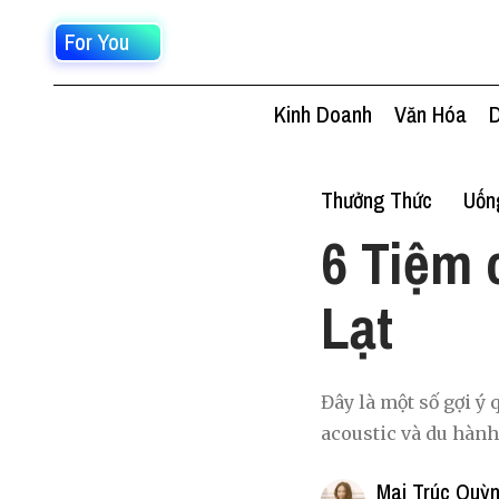
For You
Kinh Doanh
Văn Hóa
D
Thưởng Thức
Uốn
6 Tiệm 
Lạt
Đây là một số gợi ý
acoustic và du hành
Mai Trúc Quỳ