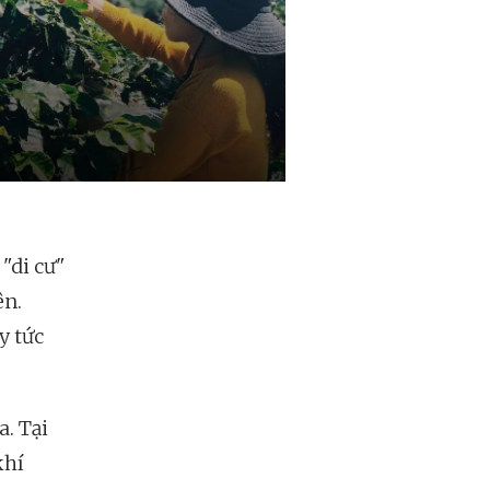
"di cư"
ên.
y tức
. Tại
khí