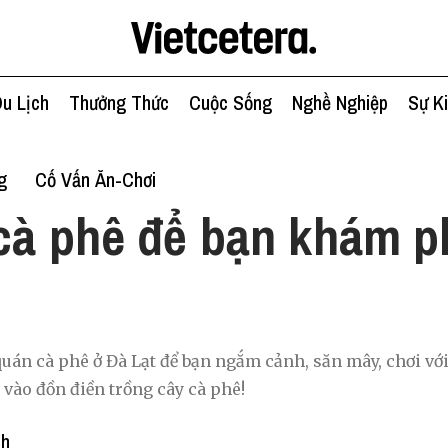
u Lịch
Thưởng Thức
Cuộc Sống
Nghề Nghiệp
Sự K
g
Cố Vấn Ăn-Chơi
cà phê để bạn khám p
 quán cà phê ở Đà Lạt để bạn ngắm cảnh, săn mây, chơi vớ
 vào đồn điền trồng cây cà phê!
nh