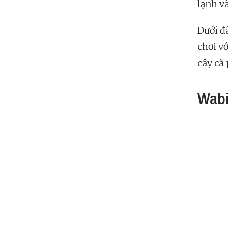
lạnh v
Dưới đâ
chơi v
cây cà 
Wabi