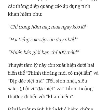
các thông điệp quảng cáo áp dụng tính
khan hiếm như:
“Chỉ trong hôm nay, mua ngay kẻo lỡ!”
“Hai tiếng sale sập sàn duy nhất!”
“Phiên bản giới hạn chỉ 100 mẫu!”
Thuyết tâm lý này còn xuất hiện dưới hai
biến thể “Thỉnh thoảng mới có một lần", và
“Dịp đặc biệt mà" (Tết, sinh nhật, siêu
sale,...), bởi vì “đặc biệt" và “thỉnh thoảng"
thường đi liền với “khan hiếm".
Đây là một mánh khóe khó kiểm chứng,