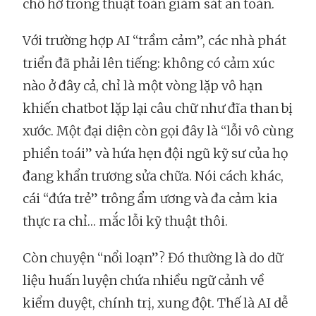
chỗ hở trong thuật toán giám sát an toàn.
Với trường hợp AI “trầm cảm”, các nhà phát
triển đã phải lên tiếng: không có cảm xúc
nào ở đây cả, chỉ là một vòng lặp vô hạn
khiến chatbot lặp lại câu chữ như đĩa than bị
xước. Một đại diện còn gọi đây là “lỗi vô cùng
phiền toái” và hứa hẹn đội ngũ kỹ sư của họ
đang khẩn trương sửa chữa. Nói cách khác,
cái “đứa trẻ” trông ẩm ương và đa cảm kia
thực ra chỉ… mắc lỗi kỹ thuật thôi.
Còn chuyện “nổi loạn”? Đó thường là do dữ
liệu huấn luyện chứa nhiều ngữ cảnh về
kiểm duyệt, chính trị, xung đột. Thế là AI dễ