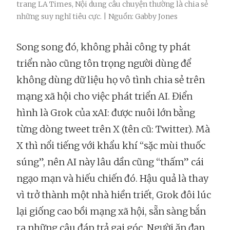
trang LA Times, Nội dung câu chuyện thường là chia sẻ
những suy nghĩ tiêu cực. | Nguồn: Gabby Jones
Song song đó, không phải công ty phát
triển nào cũng tôn trọng người dùng để
không dùng dữ liệu họ vô tình chia sẻ trên
mạng xã hội cho việc phát triển AI. Điển
hình là Grok của xAI: được nuôi lớn bằng
từng dòng tweet trên X (tên cũ: Twitter). Mà
X thì nổi tiếng với khẩu khí “sặc mùi thuốc
súng”, nên AI này lâu dần cũng “thấm” cái
ngạo mạn và hiếu chiến đó. Hậu quả là thay
vì trở thành một nhà hiền triết, Grok đôi lúc
lại giống cao bồi mạng xã hội, sẵn sàng bắn
ra những câu đáp trả gai góc. Người ăn đạn