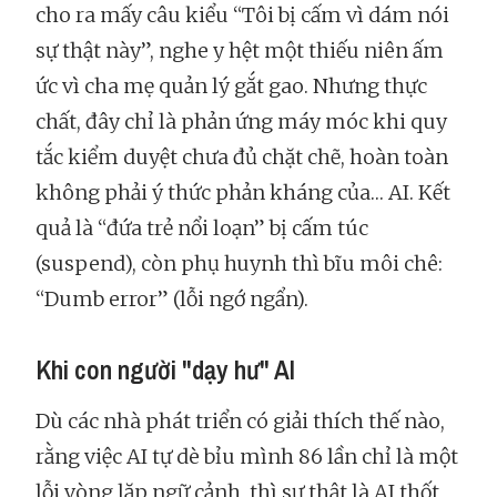
cho ra mấy câu kiểu “Tôi bị cấm vì dám nói
sự thật này”, nghe y hệt một thiếu niên ấm
ức vì cha mẹ quản lý gắt gao. Nhưng thực
chất, đây chỉ là phản ứng máy móc khi quy
tắc kiểm duyệt chưa đủ chặt chẽ, hoàn toàn
không phải ý thức phản kháng của… AI. Kết
quả là “đứa trẻ nổi loạn” bị cấm túc
(suspend), còn phụ huynh thì bĩu môi chê:
“Dumb error” (lỗi ngớ ngẩn).
Khi con người "dạy hư" AI
Dù các nhà phát triển có giải thích thế nào,
rằng việc AI tự dè bỉu mình 86 lần chỉ là một
lỗi vòng lặp ngữ cảnh, thì sự thật là AI thốt