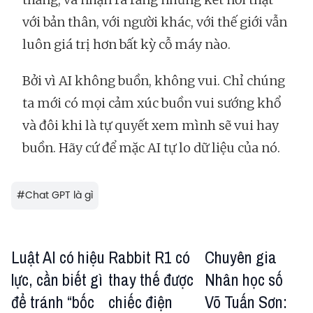
với bản thân, với người khác, với thế giới vẫn
luôn giá trị hơn bất kỳ cỗ máy nào.
Bởi vì AI không buồn, không vui. Chỉ chúng
ta mới có mọi cảm xúc buồn vui sướng khổ
và đôi khi là tự quyết xem mình sẽ vui hay
buồn. Hãy cứ để mặc AI tự lo dữ liệu của nó.
#
Chat GPT là gì
Luật AI có hiệu
Rabbit R1 có
Chuyên gia
lực, cần biết gì
thay thế được
Nhân học số
để tránh “bốc
chiếc điện
Võ Tuấn Sơn: