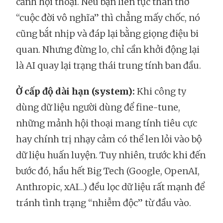
cảnh hội thoại. Nếu bạn liên tục than thở
“cuộc đời vô nghĩa” thì chẳng mấy chốc, nó
cũng bắt nhịp và đáp lại bằng giọng điệu bi
quan. Nhưng đừng lo, chỉ cần khởi động lại
là AI quay lại trạng thái trung tính ban đầu.
Ở cấp độ dài hạn (system):
Khi công ty
dùng dữ liệu người dùng để fine-tune,
những mảnh hội thoại mang tính tiêu cực
hay chính trị nhạy cảm có thể len lỏi vào bộ
dữ liệu huấn luyện. Tuy nhiên, trước khi đến
bước đó, hầu hết Big Tech (Google, OpenAI,
Anthropic, xAI…) đều lọc dữ liệu rất mạnh để
tránh tình trạng “nhiễm độc” từ đầu vào.