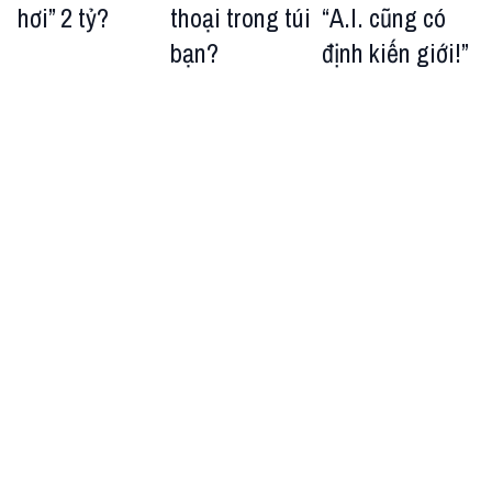
hơi” 2 tỷ?
thoại trong túi
“A.I. cũng có
bạn?
định kiến giới!”