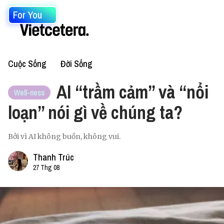
For You
Cuộc Sống
Đời Sống
AI “trầm cảm” và “nổi
Well-ness
loạn” nói gì về chúng ta?
Bởi vì AI không buồn, không vui.
Thanh Trúc
27 Thg 08