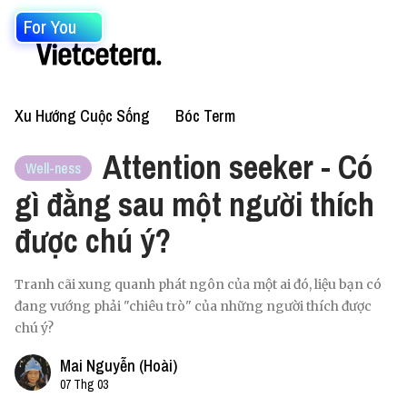
For You
Xu Hướng Cuộc Sống
Bóc Term
Attention seeker - Có
Well-ness
gì đằng sau một người thích
được chú ý?
Tranh cãi xung quanh phát ngôn của một ai đó, liệu bạn có
đang vướng phải "chiêu trò" của những người thích được
chú ý?
Mai Nguyễn (Hoài)
07 Thg 03