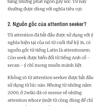
bằng những phát ngôn gây sốc. Từ này
thường được dùng với nghĩa tiêu cực.
2. Nguồn gốc của attention seeker?
Từ attention đã bắt đầu được sử dụng với ý
nghĩa hiện tại của nó từ cuối thế kỷ 14, có
nguồn gốc từ tiếng Latin là attentionem.
Còn seek được biến đổi từ tiếng Anh cổ -
secan - ý chỉ mong muốn mãnh liệt.
Không rõ từ attention seeker được bắt đầu
sử dụng từ lúc nào. Nhưng từ những năm
2000, ở 2wiki đã có meme về những
attention whore (một từ cũng dùng để chỉ