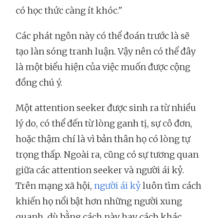
có học thức càng ít khóc."
Các phát ngôn này có thể đoán trước là sẽ
tạo làn sóng tranh luận. Vậy nên có thể đây
là một biểu hiện của việc muốn được cộng
đồng chú ý.
Một attention seeker được sinh ra từ nhiều
lý do, có thể đến từ lòng ganh tị, sự cô đơn,
hoặc thậm chí là vì bản thân họ có lòng tự
trọng thấp. Ngoài ra, cũng có sự tương quan
giữa các attention seeker và người ái kỷ.
Trên mạng xã hội,
người ái kỷ
luôn tìm cách
khiến họ nổi bật hơn những người xung
quanh, dù bằng cách này hay cách khác.