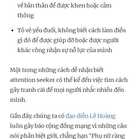
về bản thân để được khen hoặc cảm
thông
Tỏ vẻ yếu đuối, không biết cách làm điều
gì đó để được giúp đỡ hoặc được người
khác công nhận sự nỗ lực của mình
Một trong những cách dễ nhận biết
attention seeker có thể kể đến việc tìm cách
gây tranh cãi để mọi người nhắc nhiều đến
mình.
Gần đây, chúng ta có
đạo diễn Lê Hoàng
luôn gây bão cộng đồng mạng vì những câu
nói phân biệt giới, chẳng hạn "Phụ nữ càng