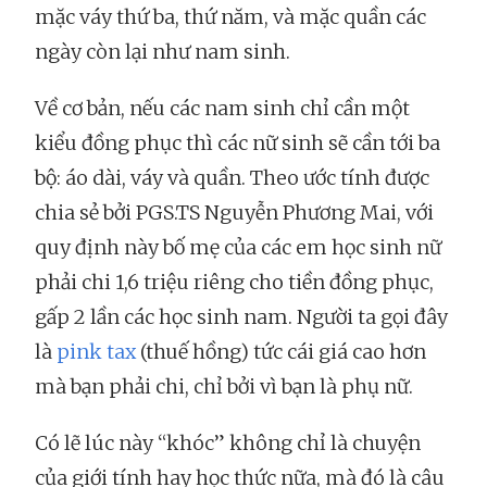
mặc váy thứ ba, thứ năm, và mặc quần các
ngày còn lại như nam sinh.
Về cơ bản, nếu các nam sinh chỉ cần một
kiểu đồng phục thì các nữ sinh sẽ cần tới ba
bộ: áo dài, váy và quần. Theo ước tính được
chia sẻ bởi PGS.TS Nguyễn Phương Mai, với
quy định này bố mẹ của các em học sinh nữ
phải chi 1,6 triệu riêng cho tiền đồng phục,
gấp 2 lần các học sinh nam. Người ta gọi đây
là
pink tax
(thuế hồng) tức cái giá cao hơn
mà bạn phải chi, chỉ bởi vì bạn là phụ nữ.
Có lẽ lúc này “khóc” không chỉ là chuyện
của giới tính hay học thức nữa, mà đó là câu