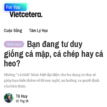
For You
Cuộc Sống
Tâm Lý Học
Bạn đang tư duy
Well-ness
giống cá mập, cá chép hay cá
heo?
Những “cá tính” khác biệt đại diện cho ba dạng tư duy sẽ
giúp bạn hiểu thêm về lối suy nghĩ, xu hướng ra quyết định
của bản thân.
Tô Huy
22 Thg 05