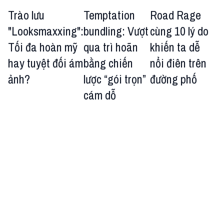
Trào lưu
Temptation
Road Rage
"Looksmaxxing":
bundling: Vượt
cùng 10 lý do
Tối đa hoàn mỹ
qua trì hoãn
khiến ta dễ
hay tuyệt đối ám
bằng chiến
nổi điên trên
ảnh?
lược “gói trọn”
đường phố
cám dỗ