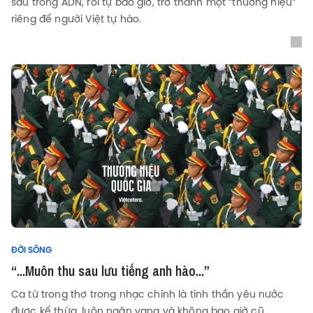
sâu trong ADN, rồi tự bao giờ, trở thành một “thương hiệu”
riêng để người Việt tự hào.
ĐỜI SỐNG
“...Muôn thu sau lưu tiếng anh hào...”
Ca từ trong thơ trong nhạc chính là tinh thần yêu nước
được kế thừa, luôn ngân vang và không bao giờ cũ.