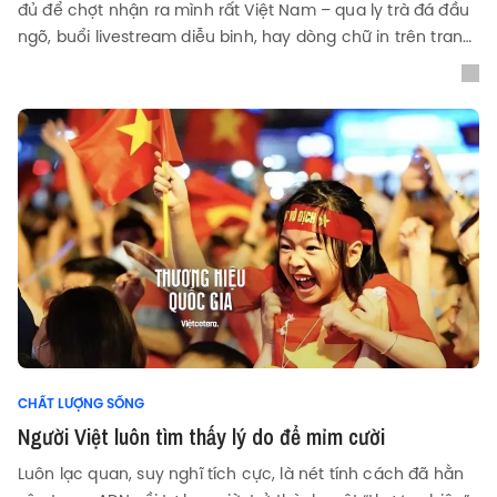
đủ để chợt nhận ra mình rất Việt Nam – qua ly trà đá đầu
ngõ, buổi livestream diễu binh, hay dòng chữ in trên trang
sử một thời.
CHẤT LƯỢNG SỐNG
Người Việt luôn tìm thấy lý do để mỉm cười
Luôn lạc quan, suy nghĩ tích cực, là nét tính cách đã hằn