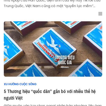
như Kpop của Hàn Quốc, điện ảnh của Mỹ hay TikTok của
Trung Quốc, Việt Nam cũng có một “quyền lực mềm”
riêng: hạt gạo.
XU HƯỚNG CUỘC SỐNG
5 Thương hiệu “quốc dân” gắn bó với nhiều thế hệ
người Việt
Giữa muôn vàn lựa chọn ngoại nhập hào nhoáng, liệu bạn