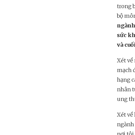
trong 
bộ môn
ngành 
sức kh
và cuố
Xét về
mạch đ
hạng c
nhân t
ung th
Xét về
ngành h
nơi tôi