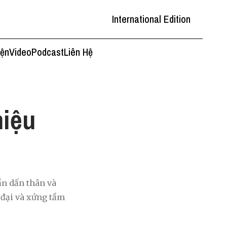
International Edition
iện
Video
Podcast
Liên Hệ
hiệu
ần dấn thân và
 đại và xứng tầm