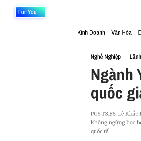
For You
Kinh Doanh
Văn Hóa
D
Nghề Nghiệp
Lãn
Ngành Y
quốc gi
PGS.TS.BS. Lê Khắc 
không ngừng học hỏi
quốc tế.