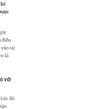
Chí
Dược
 góc
à điều
h vào sự
m là
ó với
 Lúc đó
 nào