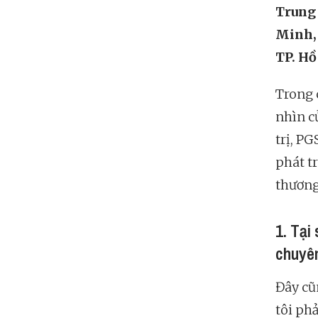
Trung 
Minh,
TP. Hồ
Trong 
nhìn củ
trị, PG
phát t
thương
1. Tại
chuyê
Đây cũ
tôi ph