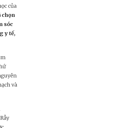
học của
ã chọn
m sóc
 y tế,
tim
thứ
 nguyên
mạch và
n
 Rẫy
ợc