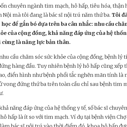
bốn chuyên ngành tim mạch, hô hấp, tiêu hóa, thận 
 Nội mà tôi đang là bác sĩ nội trú năm thứ ba.
Tôi đ
học để gắn bó dựa trên ba cân nhắc: nhu cầu chă
ỏe của cộng đồng, khả năng đáp ứng của hệ thống
i cùng là năng lực bản thân.
 nhu cầu chăm sóc sức khỏe của cộng đồng, bệnh lý 
ứng hàng đầu. Tuy nhiên bệnh lý hô hấp cũng xếp 
ao, điển hình như bệnh phổi tắc nghẽn mãn tính là
ử vong đứng thứ ba trên toàn cầu chỉ sau bệnh tim 
ư.
 khả năng đáp ứng của hệ thống y tế, số bác sĩ chuyê
ô hấp là ít so với tim mạch. Ví dụ tại bệnh viện Chợ
 làm bác sĩ nội trú vào thời điểm đó, khoa hô hấp đư