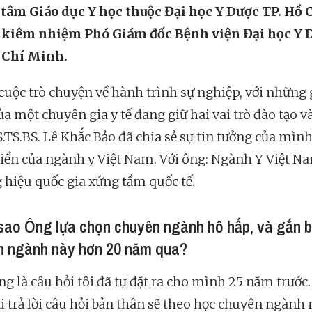
tâm Giáo dục Y học thuộc Đại học Y Dược TP. Hồ 
 kiêm nhiệm Phó Giám đốc Bệnh viện Đại học Y 
 Chí Minh.
cuộc trò chuyện về hành trình sự nghiệp, với những
a một chuyên gia y tế đang giữ hai vai trò đào tạo v
S.TS.BS. Lê Khắc Bảo đã chia sẻ sự tin tưởng của mìn
riển của ngành y Việt Nam. Với ông: Ngành Y Việt Na
 hiệu quốc gia xứng tầm quốc tế.
 sao Ông lựa chọn chuyên ngành hô hấp, và gắn b
n ngành này hơn 20 năm qua?
ng là câu hỏi tôi đã tự đặt ra cho mình 25 năm trước.
ải trả lời câu hỏi bản thân sẽ theo học chuyên ngành