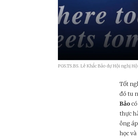
PGS.TS.BS. Lê Khắc Bảo dự Hội nghị Hộ
Tốt ngh
đó tu n
Bảo
có 
thực hà
ông áp
học và