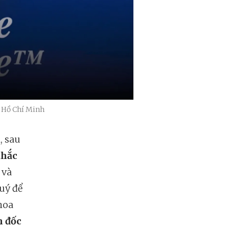
. Hồ Chí Minh
, sau
Khắc
 và
quý để
hoa
 đốc