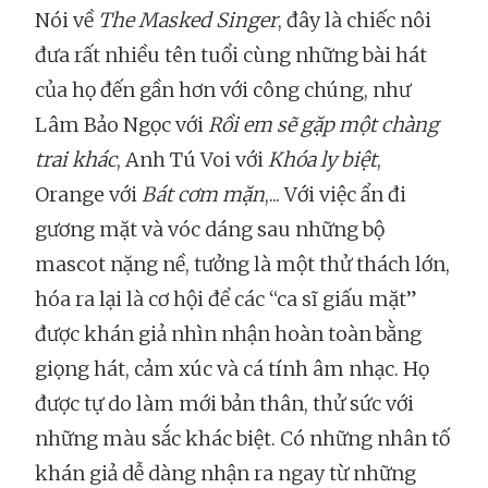
Nói về
The Masked Singer
, đây là chiếc nôi
đưa rất nhiều tên tuổi cùng những bài hát
của họ đến gần hơn với công chúng, như
Lâm Bảo Ngọc với
Rồi em sẽ gặp một chàng
trai khác
, Anh Tú Voi với
Khóa ly biệt
,
Orange với
Bát cơm mặn
,... Với việc ẩn đi
gương mặt và vóc dáng sau những bộ
mascot nặng nề, tưởng là một thử thách lớn,
hóa ra lại là cơ hội để các “ca sĩ giấu mặt”
được khán giả nhìn nhận hoàn toàn bằng
giọng hát, cảm xúc và cá tính âm nhạc. Họ
được tự do làm mới bản thân, thử sức với
những màu sắc khác biệt. Có những nhân tố
khán giả dễ dàng nhận ra ngay từ những