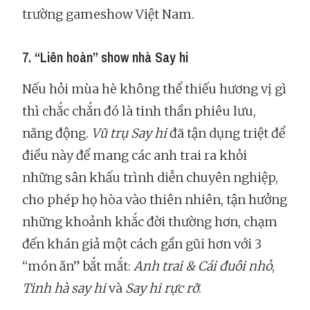
trường gameshow Việt Nam.
7. “Liên hoàn” show nhà Say hi
Nếu hỏi mùa hè không thể thiếu hương vị gì
thì chắc chắn đó là tinh thần phiêu lưu,
năng động.
Vũ trụ Say hi
đã tận dụng triệt để
điều này để mang các anh trai ra khỏi
những sân khấu trình diễn chuyên nghiệp,
cho phép họ hòa vào thiên nhiên, tận hưởng
những khoảnh khắc đời thường hơn, chạm
đến khán giả một cách gần gũi hơn với 3
“món ăn” bắt mắt:
Anh trai & Cái đuôi nhỏ
,
Tinh hà say hi
và
Say hi rực rỡ
.