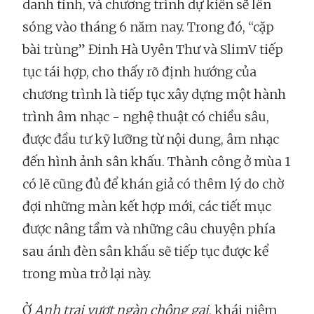
danh tính, và chương trình dự kiến sẽ lên
sóng vào tháng 6 năm nay. Trong đó, “cặp
bài trùng” Đinh Hà Uyên Thư và SlimV tiếp
tục tái hợp, cho thấy rõ định hướng của
chương trình là tiếp tục xây dựng một hành
trình âm nhạc - nghệ thuật có chiều sâu,
được đầu tư kỹ lưỡng từ nội dung, âm nhạc
đến hình ảnh sân khấu. Thành công ở mùa 1
có lẽ cũng đủ để khán giả có thêm lý do chờ
đợi những màn kết hợp mới, các tiết mục
được nâng tầm và những câu chuyện phía
sau ánh đèn sân khấu sẽ tiếp tục được kể
trong mùa trở lại này.
Ở
Anh trai vượt ngàn chông gai
, khái niệm