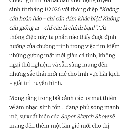
Chương trình đã bắt đầu khởi động tuyển
sinh từ tháng 1/2026 với thông điệp
“Không
cần hoàn hảo - chỉ cần dám khác biệt! Không
cần giống ai - chỉ cần là chính bạn!”
. Từ
thông điệp này, ta phần nào thấy được định
hướng của chương trình trong việc tìm kiếm
những gương mặt mới giàu cá tính, không
ngại thử nghiệm và sẵn sàng mang đến
những sắc thái mới mẻ cho lĩnh vực hài kịch
- giải trí truyền hình.
Mong rằng trong bối cảnh các format thiên
về âm nhạc, sinh tồn,... đang phủ sóng mạnh
mẽ, sự xuất hiện của
Super Sketch Show
sẽ
mang đến thêm một làn gió mới cho thị