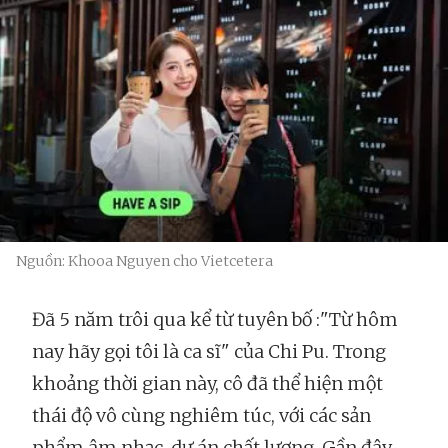
Nguồn: Khooa Nguyen cho Vietcetera
Đã 5 năm trôi qua kể từ tuyên bố :"Từ hôm
nay hãy gọi tôi là ca sĩ" của Chi Pu. Trong
khoảng thời gian này, cô đã thể hiện một
thái độ vô cùng nghiêm túc, với các sản
phẩm âm nhạc, dự án chất lượng. Gần đây