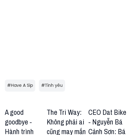
#
Have A Sip
#
Tình yêu
A good
The Tri Way:
CEO Dat Bike
goodbye -
Không phải ai
- Nguyễn Bá
Hành trình
cũng may mắn
Cảnh Sơn: Bá