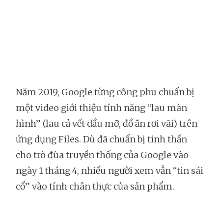
Năm 2019, Google từng công phu chuẩn bị
một video giới thiệu tính năng “lau màn
hình” (lau cả vết dầu mỡ, đồ ăn rơi vãi) trên
ứng dụng Files. Dù đã chuẩn bị tinh thần
cho trò đùa truyền thống của Google vào
ngày 1 tháng 4, nhiều người xem vẫn “tin sái
cổ” vào tính chân thực của sản phẩm.