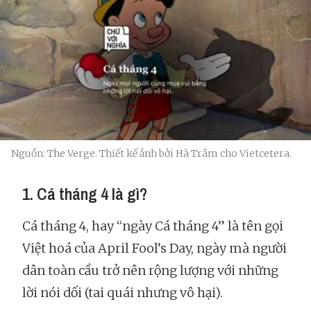
Nguồn: The Verge. Thiết kế ảnh bởi Hà Trâm cho Vietcetera.
1. Cá tháng 4 là gì?
Cá tháng 4, hay “ngày Cá tháng 4” là tên gọi
Việt hoá của April Fool’s Day, ngày mà người
dân toàn cầu trở nên rộng lượng với những
lời nói dối (tai quái nhưng vô hại).