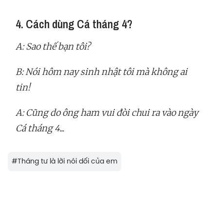
4. Cách dùng Cá tháng 4?
A: Sao thế bạn tôi?
B: Nói hôm nay sinh nhật tôi mà không ai
tin!
A: Cũng do ông ham vui đòi chui ra vào ngày
Cá tháng 4...
#
Tháng tư là lời nói dối của em