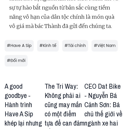
sự tự hào bắt nguồn từ bản sắc cùng tiềm
năng vô hạn của dân tộc chính là món quà
vô giá mà bác Thành đã gửi đến chúng ta.
#
Have A Sip
#
Kinh tế
#
Tài chính
#
Việt Nam
#
Đổi mới
A good
The Tri Way:
CEO Dat Bike
goodbye -
Không phải ai
- Nguyễn Bá
Hành trình
cũng may mắn
Cảnh Sơn: Bá
Have A Sip
có một điểm
chủ thế giới về
khép lại nhưng
tựa để can đảm
ngành xe hai