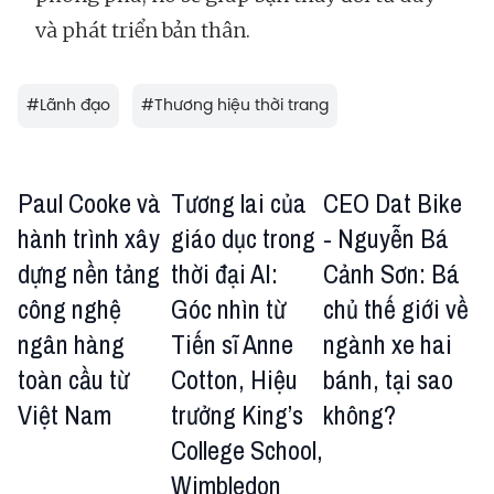
và phát triển bản thân.
#
Lãnh đạo
#
Thương hiệu thời trang
Paul Cooke và
Tương lai của
CEO Dat Bike
hành trình xây
giáo dục trong
- Nguyễn Bá
dựng nền tảng
thời đại AI:
Cảnh Sơn: Bá
công nghệ
Góc nhìn từ
chủ thế giới về
ngân hàng
Tiến sĩ Anne
ngành xe hai
toàn cầu từ
Cotton, Hiệu
bánh, tại sao
Việt Nam
trưởng King’s
không?
College School,
Wimbledon