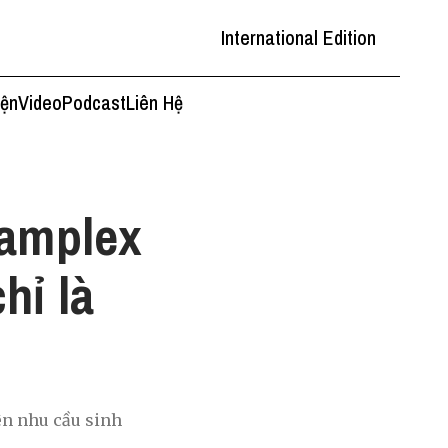
International Edition
iện
Video
Podcast
Liên Hệ
eamplex
hỉ là
ên nhu cầu sinh