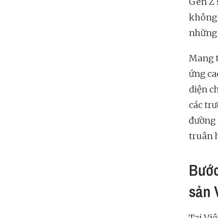
Gen Z 
không 
những 
Mang t
ứng ca
diện c
các tr
đường 
truân 
Bước
sản 
Tại Vi