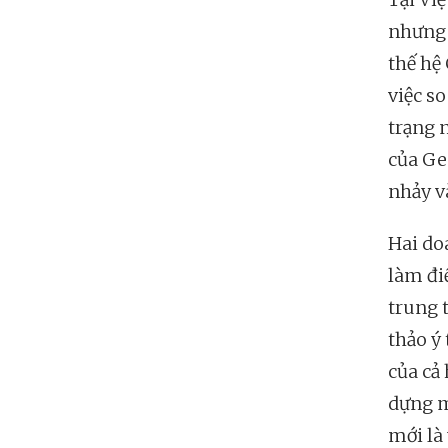
nhưng 
thế hệ
việc so
trạng 
của Ge
nhảy v
Hai do
làm đi
trung 
thảo ý
của cả
dựng m
mới là