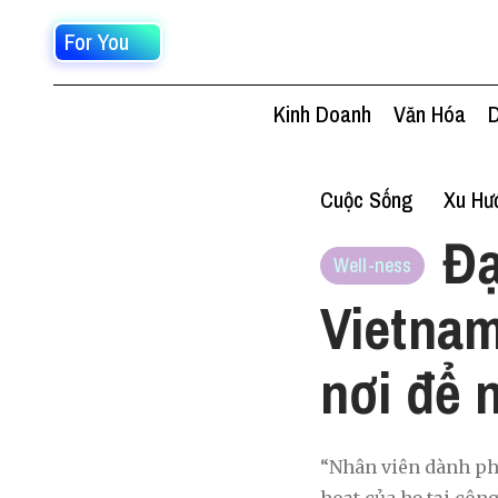
For You
Kinh Doanh
Văn Hóa
D
Cuộc Sống
Xu Hư
Đạ
Well-ness
Vietnam
nơi để 
“Nhân viên dành phầ