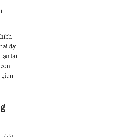
i
thích
hai đại
tạo tại
 con
 gian
ng
 nhất,