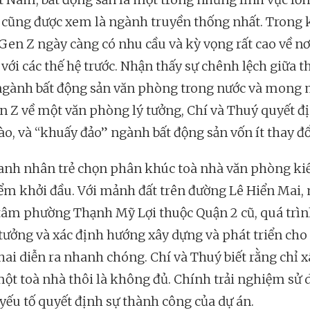
cũng được xem là ngành truyền thống nhất. Trong k
 Gen Z ngày càng có nhu cầu và kỳ vọng rất cao về n
 với các thế hệ trước. Nhận thấy sự chênh lệch giữa t
ngành bất động sản văn phòng trong nước và mong
n Z về một văn phòng lý tưởng, Chí và Thuý quyết đ
ào, và “khuấy đảo” ngành bất động sản vốn ít thay đổ
anh nhân trẻ chọn phân khúc toà nhà văn phòng ki
ểm khởi đầu. Với mảnh đất trên đường Lê Hiển Mai,
tâm phường Thạnh Mỹ Lợi thuộc Quận 2 cũ, quá trì
 tưởng và xác định hướng xây dựng và phát triển cho
 hai diễn ra nhanh chóng. Chí và Thuý biết rằng chỉ x
ột toà nhà thôi là không đủ. Chính trải nghiệm sử
 yếu tố quyết định sự thành công của dự án.