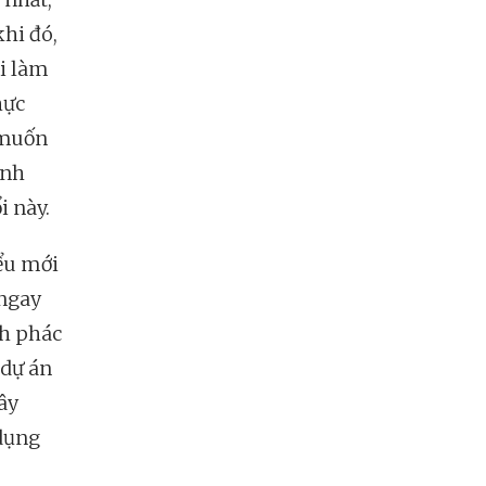
hi đó,
ơi làm
hực
 muốn
ịnh
i này.
ểu mới
 ngay
nh phác
 dự án
ây
 dụng