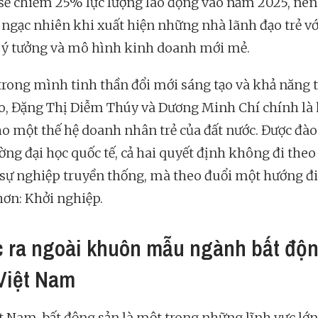
sẽ chiếm 25% lực lượng lao động vào năm 2025, nên
ngạc nhiên khi xuất hiện những nhà lãnh đạo trẻ vớ
ý tưởng và mô hình kinh doanh mới mẻ.
rong mình tinh thần đổi mới sáng tạo và khả năng 
o, Đặng Thị Diễm Thúy và Dương Minh Chí chính là 
ho một thế hệ doanh nhân trẻ của đất nước. Được đào 
ường đại học quốc tế, cả hai quyết định không đi theo
sự nghiệp truyền thống, mà theo đuổi một hướng đi
hơn: Khởi nghiệp.
 ra ngoài khuôn mẫu ngành bất độ
Việt Nam
ệt Nam, bất động sản là một trong những lĩnh vực lớn