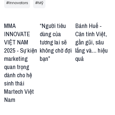
#
Innovators
#
Mỹ
MMA
“Người tiêu
Bánh Huế -
INNOVATE
dùng của
Căn tính Việt,
VIỆT NAM
tương lai sẽ
gần gũi, sâu
2025 - Sự kiện
không chờ đợi
lắng và... hiệu
marketing
bạn”
quả
quan trọng
dành cho hệ
sinh thái
Martech Việt
Nam