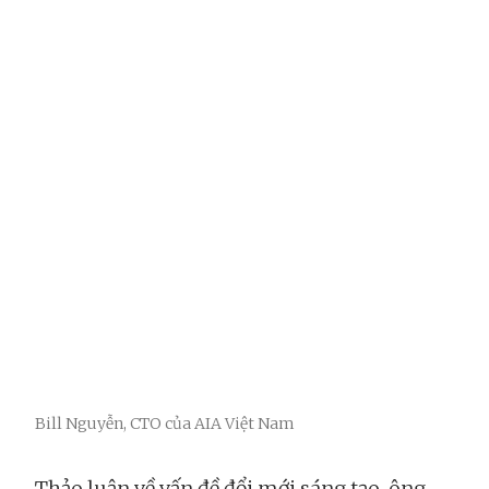
Bill Nguyễn, CTO của AIA Việt Nam
Thảo luận về vấn đề đổi mới sáng tạo, ông