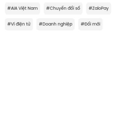
#
AIA Việt Nam
#
Chuyển đổi số
#
ZaloPay
#
Ví điện tử
#
Doanh nghiệp
#
Đổi mới