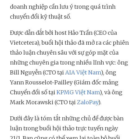
doanh nghiệp cần lưu ý trong quá trình
chuyển đổi kỹ thuật số.
Được dẫn dắt bởi host Hảo Trần (CEO của
Vietcetera), buổi hội thảo đã mở ra các phiên
thảo luận chuyên sâu với sự góp mặt của
những chuyên gia trong nhiều lĩnh vực: ông
Bill Nguyễn (CTO tại
AIA Việt Nam
), ông
Yann Rousselot-Pailley (Giám đốc mảng
Chuyển đổi số tại
KPMG Việt Nam
), và ông
Mark Morawski (CTO tại
ZaloPay
).
Dưới đây là tóm tắt những chủ đề được bàn
luận trong buổi hội thảo trực tuyến ngày
21/1. Bạn cũng có thể xem lại toàn bộ buổi