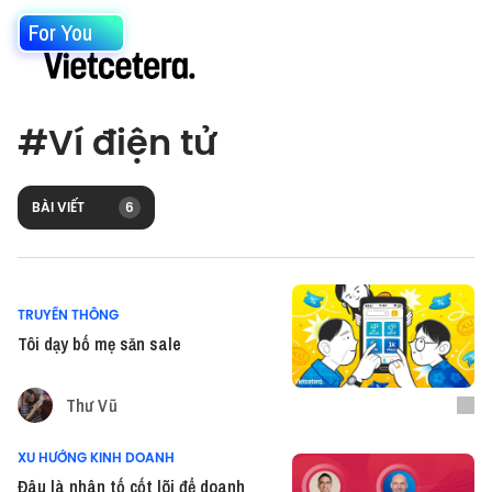
For You
#
Ví điện tử
BÀI VIẾT
6
TRUYỀN THÔNG
Tôi dạy bố mẹ săn sale
Thư Vũ
XU HƯỚNG KINH DOANH
Đâu là nhân tố cốt lõi để doanh