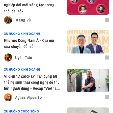
nghiệp đổi mới sáng tạo trong
thời đại số?
Trang Vũ
XU HƯỚNG KINH DOANH
Khu vực Đông Nam Á - Cái nôi
của chuyển đổi số
Uyên Trần
XU HƯỚNG KINH DOANH
Ví điện tử ZaloPay: Tận dụng lợi
thế hệ sinh thái công nghệ để thu
hút người dùng - Recap “Vietnam
Innovators” tập 33
Agnes Alpuerto
XU HƯỚNG CUỘC SỐNG