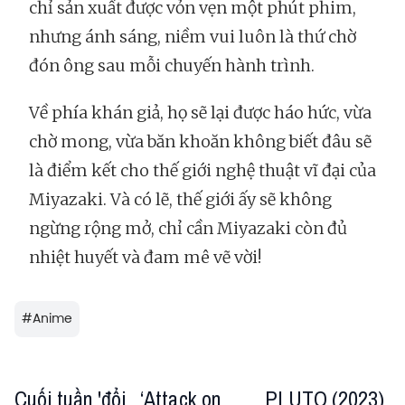
chỉ sản xuất được vỏn vẹn một phút phim,
nhưng ánh sáng, niềm vui luôn là thứ chờ
đón ông sau mỗi chuyến hành trình.
Về phía khán giả, họ sẽ lại được háo hức, vừa
chờ mong, vừa băn khoăn không biết đâu sẽ
là điểm kết cho thế giới nghệ thuật vĩ đại của
Miyazaki. Và có lẽ, thế giới ấy sẽ không
ngừng rộng mở, chỉ cần Miyazaki còn đủ
nhiệt huyết và đam mê vẽ vời!
#
Anime
Cuối tuần 'đổi
‘Attack on
PLUTO (2023)