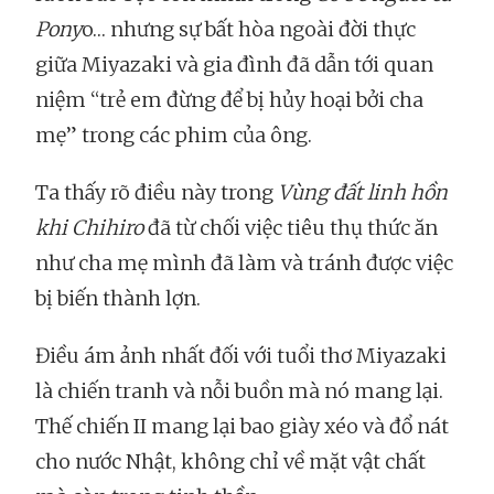
Pony
o… nhưng sự bất hòa ngoài đời thực
giữa Miyazaki và gia đình đã dẫn tới quan
niệm “trẻ em đừng để bị hủy hoại bởi cha
mẹ” trong các phim của ông.
Ta thấy rõ điều này trong
Vùng đất linh hồn
khi Chihiro
đã từ chối việc tiêu thụ thức ăn
như cha mẹ mình đã làm và tránh được việc
bị biến thành lợn.
Điều ám ảnh nhất đối với tuổi thơ Miyazaki
là chiến tranh và nỗi buồn mà nó mang lại.
Thế chiến II mang lại bao giày xéo và đổ nát
cho nước Nhật, không chỉ về mặt vật chất