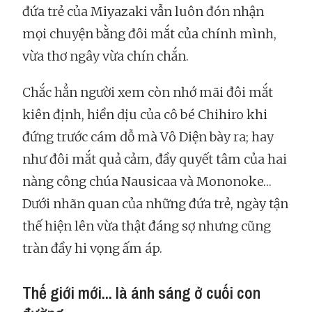
đứa trẻ của Miyazaki vẫn luôn đón nhận
mọi chuyện bằng đôi mắt của chính mình,
vừa thơ ngây vừa chín chắn.
Chắc hẳn người xem còn nhớ mãi đôi mắt
kiên định, hiền dịu của cô bé Chihiro khi
đứng trước cám dỗ mà Vô Diện bày ra; hay
như đôi mắt quả cảm, đầy quyết tâm của hai
nàng công chúa Nausicaa và Mononoke…
Dưới nhãn quan của những đứa trẻ, ngày tận
thế hiện lên vừa thật đáng sợ nhưng cũng
tràn đầy hi vọng ấm áp.
Thế giới mới... là ánh sáng ở cuối con