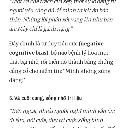
"Một lời chê trách của sếp, một sự lơ đãng từ
người yêu cũng đủ để mình tự kết án bản
thân. Những lời phán xét vang lên như bản
án: Mày chỉ là gánh nặng."
Đây chính là tư duy tiêu cực
(negative
cognitive bias)
, bộ não bệnh lý hóa mọi
thất bại nhỏ, rồi biến nó thành bằng chứng
củng cố cho niềm tin: “Mình không xứng
đáng.”
5. Và cuối cùng, sống nhờ trị liệu
"Bên ngoài, nhiều người nghĩ mình vẫn ổn:
đi làm, nói cười, duy trì cuộc sống bình