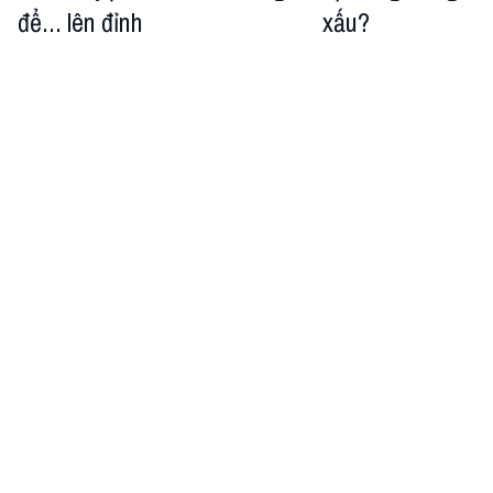
để... lên đỉnh
xấu?