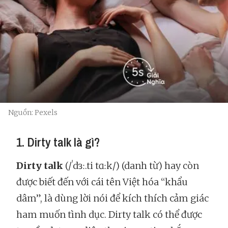
Nguồn: Pexels
1. Dirty talk là gì?
Dirty talk
(/ˈdɜː.ti tɑːk/) (danh từ) hay còn
được biết đến với cái tên Việt hóa “khẩu
dâm”, là dùng lời nói để kích thích cảm giác
ham muốn tình dục. Dirty talk có thể được