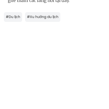
ghé thăm các làng nổi tại đây.
#
Du lịch
#
Xu hướng du lịch