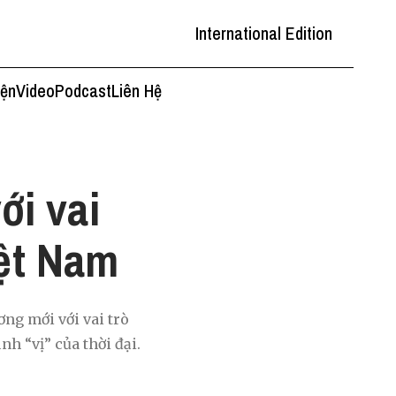
International Edition
iện
Video
Podcast
Liên Hệ
ới vai
iệt Nam
ng mới với vai trò
h “vị” của thời đại.