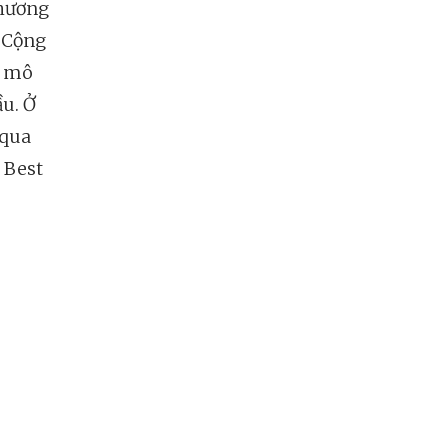
thương
y Cộng
c mô
ầu. Ở
 qua
 Best