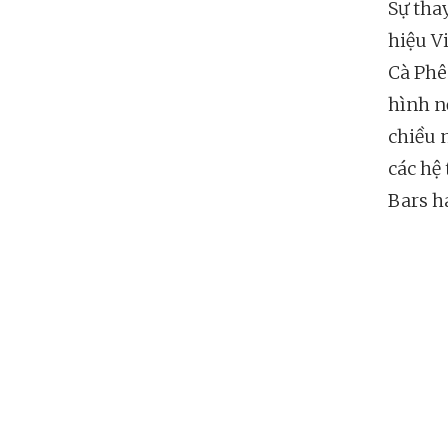
Sự thay
hiệu V
Cà Phê
hình n
chiều 
các hệ
Bars h