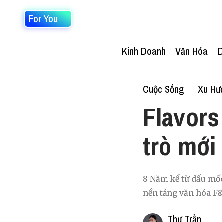
For You
Kinh Doanh
Văn Hóa
D
Cuộc Sống
Xu Hư
Flavors
trò mới
8 Năm kể từ dấu mốc
nền tảng văn hóa F&B
Thư Trần