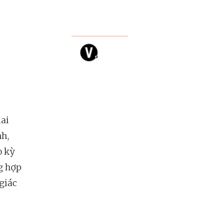
ai
nh,
ọ kỳ
g hợp
giác