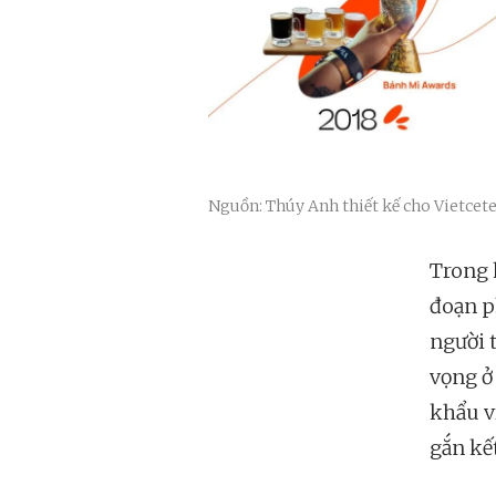
Nguồn: Thúy Anh thiết kế cho Vietcet
Trong 
đoạn p
người 
vọng ở
khẩu v
gắn kế