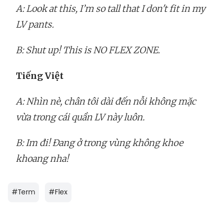
A: Look at this, I’m so tall that I don't fit in my
LV pants.
B: Shut up! This is NO FLEX ZONE.
Tiếng Việt
A: Nhìn nè, chân tôi dài đến nỗi không mặc
vừa trong cái quần LV này luôn.
B: Im đi! Đang ở trong vùng không khoe
khoang nha!
#
Term
#
Flex