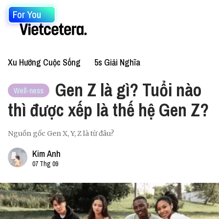
For You
Xu Hướng Cuộc Sống
5s Giải Nghĩa
Gen Z là gì? Tuổi nào
Well-ness
thì được xếp là thế hệ Gen Z?
Nguồn gốc Gen X, Y, Z là từ đâu?
Kim Anh
07 Thg 09