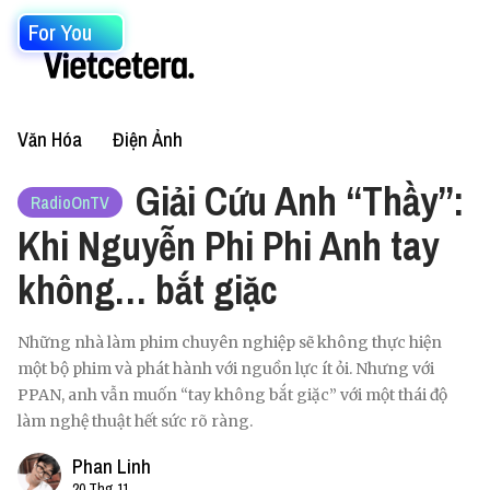
For You
Văn Hóa
Điện Ảnh
Giải Cứu Anh “Thầy”:
RadioOnTV
Khi Nguyễn Phi Phi Anh tay
không… bắt giặc
Những nhà làm phim chuyên nghiệp sẽ không thực hiện
một bộ phim và phát hành với nguồn lực ít ỏi. Nhưng với
PPAN, anh vẫn muốn “tay không bắt giặc” với một thái độ
làm nghệ thuật hết sức rõ ràng.
Phan Linh
20 Thg 11