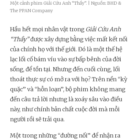
Một cảnh phim Giải Cứu Anh “Thầy”. | Nguồn: BHD &
The PPAN Company
Hầu hết mọi nhân vật trong
Giải Cứu Anh
“Thầy”
được xây dựng bằng việc mất kết nối
của chính họ với thế giới. Đó là một thế hệ
lạc lối cố bám víu vào sự bấp bênh của đời
sống, để tồn tại. Nhưng đến cuối cùng, lối
thoát thực sự có mở ra với họ? Trên nền “kỳ
quặc” và “hỗn loạn”, bộ phim không mang
đến câu trả lời nhưng là xoáy sâu vào điều
này, như chính bản chất cuộc đời mà mỗi
người rồi sẽ trải qua.
Một trong những “đường nối” để nhận ra