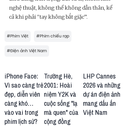
nghệ thuật, không thể không dẫn thân, kể
cả khi phải “tay không bắt giặc”.
#
Phim Việt
#
Phim chiếu rạp
#
Điện ảnh Việt Nam
iPhone Face:
Trường Hè,
LHP Cannes
Vì sao càng trẻ
2001: Hoài
2026 và những
đẹp, diễn viên
niệm Y2K và
dự án điện ảnh
càng khó…
cuộc sống "lạ
mang dấu ấn
vào vai trong
mà quen" của
Việt Nam
phim lịch sử?
cộng đồng