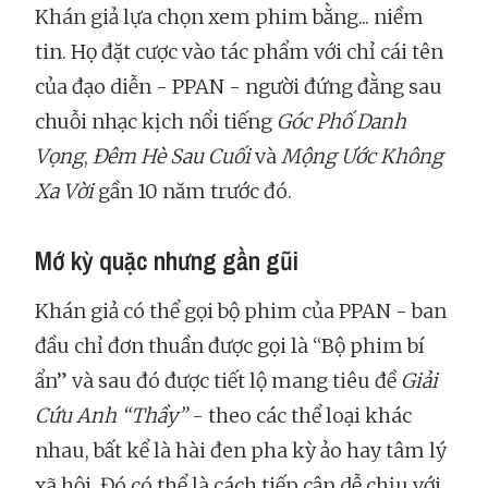
Khán giả lựa chọn xem phim bằng... niềm
tin. Họ đặt cược vào tác phẩm với chỉ cái tên
của đạo diễn - PPAN - người đứng đằng sau
chuỗi nhạc kịch nổi tiếng
Góc Phố Danh
Vọng
,
Đêm Hè Sau Cuối
và
Mộng Ước Không
Xa Vời
gần 10 năm trước đó.
Mớ kỳ quặc nhưng gần gũi
Khán giả có thể gọi bộ phim của PPAN - ban
đầu chỉ đơn thuần được gọi là “Bộ phim bí
ẩn” và sau đó được tiết lộ mang tiêu đề
Giải
Cứu Anh “Thầy”
- theo các thể loại khác
nhau, bất kể là hài đen pha kỳ ảo hay tâm lý
xã hội. Đó có thể là cách tiếp cận dễ chịu với