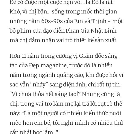
Để có được một cuộc hẹn với Hà Đỗ là rất
khó, vì chị bận… sống trong mốc thời gian
những năm 60s-90s của Em và Trịnh - một
bộ phim của đạo diễn Phan Gia Nhật Linh
mà chị đảm nhận vai trò thiết kế sản xuất.
Hơn 11 năm trong cương vị Giám đốc sáng
tạo của Đẹp magazine, trước đó là nhiều
năm trong ngành quảng cáo, khi được hỏi vì
sao vẫn “nhảy" sang điện ảnh, chị rất tự tin:
“Vì chưa thỏa hết sáng tạo!” Nhưng cũng là
chị, trong vai trò làm mẹ lại trả lời rụt rè thế
này: “Là một người có nhiều kiến thức nuôi
mèo hơn em bé, tôi nghĩ mình có nhiều thứ
cần phải học lắm...”