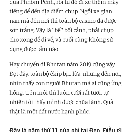
qua Phnôm Pênh, rồi từ đó đi xe thêm mấy
tiếng để đến địa điểm chụp. Ngồi xe gian
nan mà đến nơi thì toàn bộ casino đã được
sơn trắng. Vậy là “bể” bối cảnh, phải chụp
cho xong để đi về, và cuối cùng không sử
dụng được tấm nào.
Hay chuyến đi Bhutan năm 2019 cũng vậy.
Đợt đấy, toàn bộ êkip bị… lừa, nhưng đến nơi,
nhìn thấy con người Bhutan má ai cũng ửng
hồng, trên môi thì luôn cười rất tươi, tự
nhiên tôi thấy mình được chữa lành. Quả
thật là một đất nước hạnh phúc.
Đây là năm thứ 11 của chị tại Đẹp. Điều gì