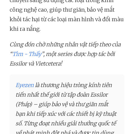
chuyển sang sử dụng các loại tròng kính
công nghệ cao, giúp thư giãn, bảo vệ mắt
khỏi tác hại từ các loại màn hình và đổi màu
khi ra nắng.
Cùng đón chờ những nhân vật tiếp theo của
“
Tìm - Thấy
”, một series được hợp tác bởi
Essilor và Vietcetera!
Eyezen
là thương hiệu tròng kính tiên
tiến nhất thế giới từ tập đoàn Essilor
(Pháp) – giúp bảo vệ và thư giãn mắt
bạn khi tiếp xúc với các thiết bị kỹ thuật
số. Từng đoạt nhiều giải thưởng quốc tế
về phát minh đột phá và được tin dùng