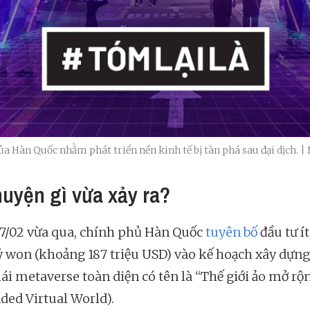
ủa Hàn Quốc nhằm phát triển nền kinh tế bị tàn phá sau đại dịch. 
huyện gì vừa xảy ra?
7/02 vừa qua, chính phủ Hàn Quốc
tuyên bố
đầu tư í
tỷ won (khoảng 187 triệu USD) vào kế hoạch xây dựng
hái metaverse toàn diện có tên là “Thế giới ảo mở rộ
ded Virtual World).