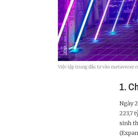
Việc tập trung đầu tư vào metaverse c
1. C
Ngày 2
223,7 
sinh t
(Expan