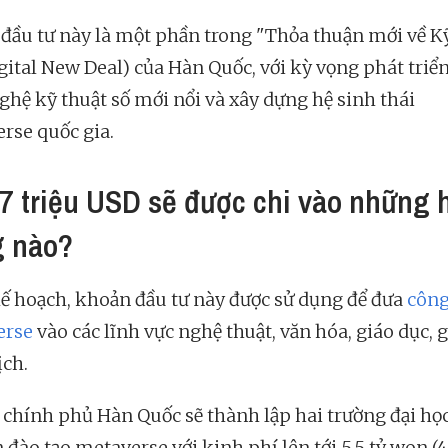
đầu tư này là một phần trong "Thỏa thuận mới về K
igital New Deal) của Hàn Quốc, với kỳ vọng phát triển
ghệ kỹ thuật số mới nổi và xây dựng hệ sinh thái
rse quốc gia.
87 triệu USD sẽ được chi vào những 
 nào?
ế hoạch, khoản đầu tư này được sử dụng để đưa
công
erse
vào các lĩnh vực nghệ thuật, văn hóa, giáo dục, gi
ịch.
, chính phủ Hàn Quốc sẽ thành lập hai trường đại họ
đào tạo metaverse với kinh phí lên tới 5,5 tỷ won (4,