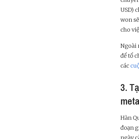
USD) c
won sẽ
cho vi
Ngoài 
để tổ 
các
cuộ
3. T
meta
Hàn Qu
đoạn gi
ngày c