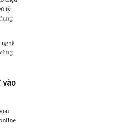
90 tỷ
 dụng
g nghệ
 cùng
ư vào
giai
 online