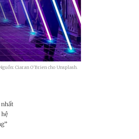
| Nguồn: Ciaran O'Brien cho Unsplash.
t nhất
 hệ
ng”