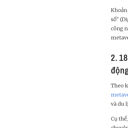
Khoản 
số" (D
công n
metave
2. 1
động
Theo k
metav
và du l
Cụ thể
chuyên 