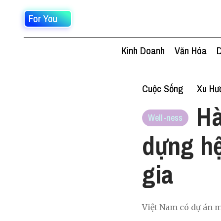
For You
Kinh Doanh
Văn Hóa
D
Cuộc Sống
Xu Hư
Hà
Well-ness
dựng hệ
gia
Việt Nam có dự án m