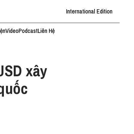
International Edition
iện
Video
Podcast
Liên Hệ
 USD xây
 quốc