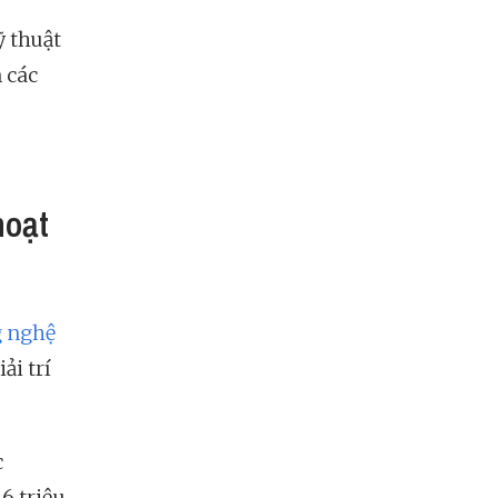
ỹ thuật
 các
hoạt
 nghệ
ải trí
c
6 triệu