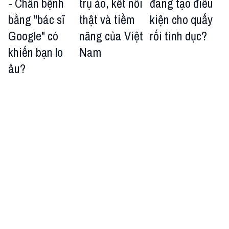
- Chẩn bệnh
trụ ảo, kết nối
đang tạo điều
bằng "bác sĩ
thật và tiềm
kiện cho quấy
Google" có
năng của Việt
rối tình dục?
khiến bạn lo
Nam
âu?