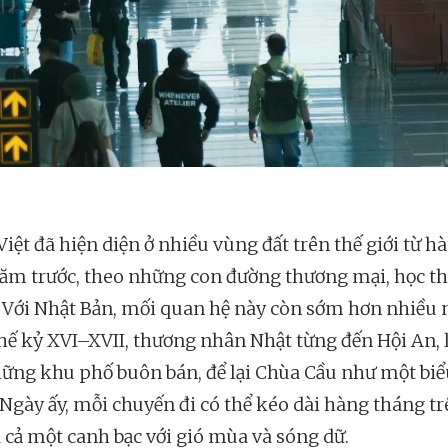
iệt đã hiện diện ở nhiều vùng đất trên thế giới từ h
ăm trước, theo những con đường thương mại, học th
. Với Nhật Bản, mối quan hệ này còn sớm hơn nhiều 
thế kỷ XVI–XVII, thương nhân Nhật từng đến Hội An, 
ững khu phố buôn bán, để lại Chùa Cầu như một biể
 Ngày ấy, mỗi chuyến đi có thể kéo dài hàng tháng t
à cả một canh bạc với gió mùa và sóng dữ.