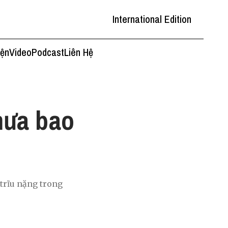
International Edition
iện
Video
Podcast
Liên Hệ
chưa bao
trĩu nặng trong