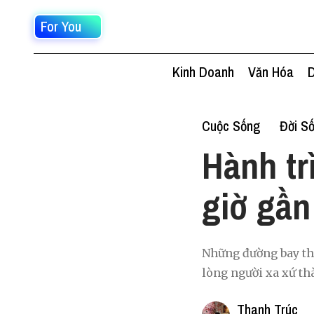
For You
Kinh Doanh
Văn Hóa
D
Cuộc Sống
Đời S
Hành tr
giờ gần
Những đường bay thẳ
lòng người xa xứ th
Thanh Trúc