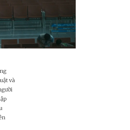
àng
uật và
người
lập
u
rên