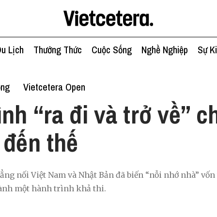
u Lịch
Thưởng Thức
Cuộc Sống
Nghề Nghiệp
Sự K
ống
Vietcetera Open
ình “ra đi và trở về” 
 đến thế
ng nối Việt Nam và Nhật Bản đã biến “nỗi nhớ nhà” vốn 
ành một hành trình khả thi.