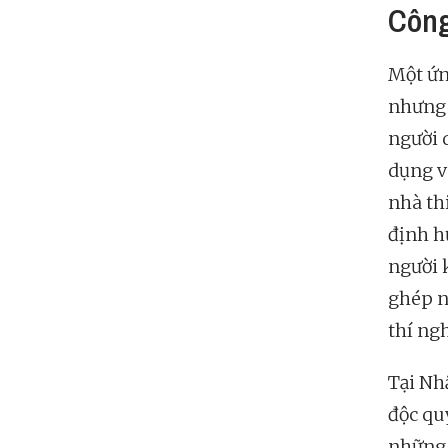
Công
Một ứng
nhưng n
người 
dụng v
nhà thi
định h
người 
ghép n
thí ng
Tại Nh
độc qu
những 