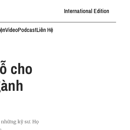
International Edition
iện
Video
Podcast
Liên Hệ
hỗ cho
gành
 những kỹ sư. Họ
c