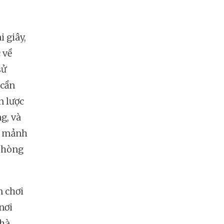
i giây,
 về
sử
 cần
n lược
g, và
g mảnh
 phòng
n chơi
nơi
nhà