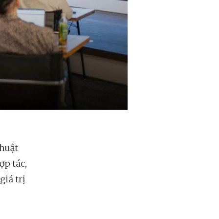
thuật
ợp tác,
iá trị