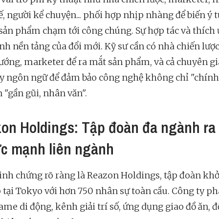
kế, người kể chuyện... phối hợp nhịp nhàng để biến ý 
sản phẩm chạm tới công chúng. Sự hợp tác và thích
ành nền tảng của đổi mới. Kỹ sư cần có nhà chiến lược
ướng, marketer để ra mắt sản phẩm, và cả chuyên gi
y ngôn ngữ để đảm bảo công nghệ không chỉ "chính
 "gần gũi, nhân văn".
on Holdings: Tập đoàn đa ngành ra 
ức mạnh liên ngành
nh chứng rõ ràng là Reazon Holdings, tập đoàn khở
 tại Tokyo với hơn 750 nhân sự toàn cầu. Công ty ph
ame di động, kênh giải trí số, ứng dụng giao đồ ăn, 