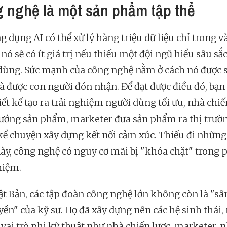
 nghệ là một sản phẩm tập thể
 dụng AI có thể xử lý hàng triệu dữ liệu chỉ trong và
ó sẽ có ít giá trị nếu thiếu một đội ngũ hiểu sâu sắc
dùng. Sức mạnh của công nghệ nằm ở cách nó được 
à được con người đón nhận. Để đạt được điều đó, bạn
ết kế tạo ra trải nghiệm người dùng tối ưu, nhà chiế
ướng sản phẩm, marketer đưa sản phẩm ra thị trườn
kể chuyện xây dựng kết nối cảm xúc. Thiếu đi nhữn
ày, công nghệ có nguy cơ mãi bị "khóa chặt" trong
hiệm.
ật Bản, các tập đoàn công nghệ lớn không còn là "sâ
yền" của kỹ sư. Họ đã xây dựng nên các hệ sinh thái, 
vai trò phi kỹ thuật như nhà chiến lược, marketer, 