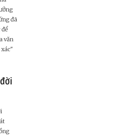
tưởng
 ứng đã
 để
a văn
 xác"
đời
i
át
đồng