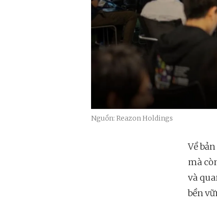
Nguồn: Reazon Holdings
Về bản
mà còn
và qua
bền vữ