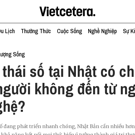
u Lịch
Thưởng Thức
Cuộc Sống
Nghề Nghiệp
Sự K
Lượng Sống
 thái số tại Nhật có c
người không đến từ n
ghệ?
ố đang phát triển nhanh chóng, Nhật Bản cần nhiều hơn
khả năng kết nối mọi thứ, biến ý tưởng thành giá trị thự