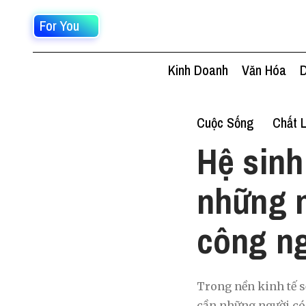
For You
Kinh Doanh
Văn Hóa
D
Cuộc Sống
Chất 
Hệ sinh
những 
công n
Trong nền kinh tế s
cần những người có 