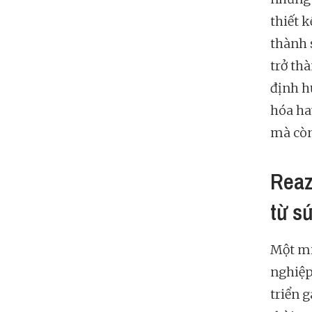
thiết 
thành 
trở th
định h
hóa ha
mà còn
Reaz
từ s
Một mi
nghiệp
triển g