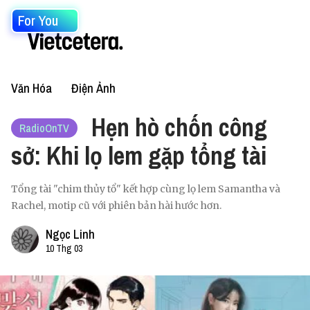
For You
Văn Hóa
Điện Ảnh
Hẹn hò chốn công
RadioOnTV
sở: Khi lọ lem gặp tổng tài
Tổng tài "chim thủy tổ" kết hợp cùng lọ lem Samantha và
Rachel, motip cũ với phiên bản hài hước hơn.
Ngọc Linh
10 Thg 03