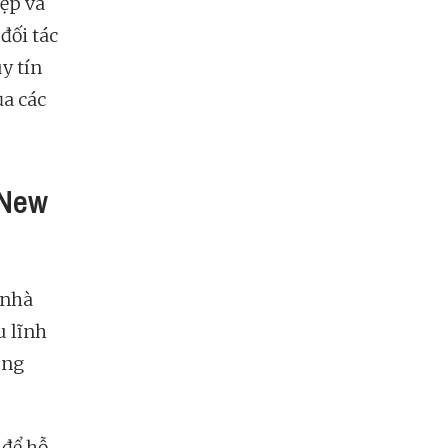
ệp và
đối tác
y tín
ủa các
 New
 nhà
u lĩnh
ông
 để hỗ