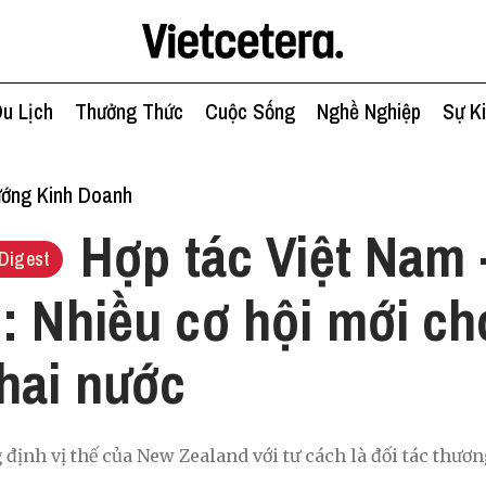
u Lịch
Thưởng Thức
Cuộc Sống
Nghề Nghiệp
Sự K
ớng Kinh Doanh
Hợp tác Việt Nam 
Digest
: Nhiều cơ hội mới c
hai nước
ịnh vị thế của New Zealand với tư cách là đối tác thươ