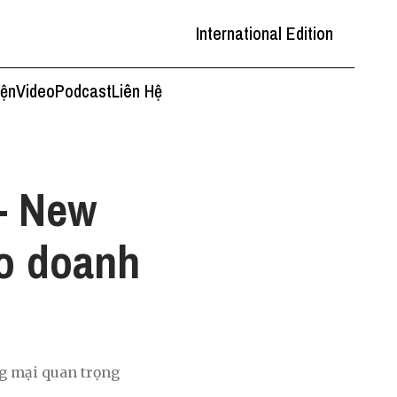
International Edition
iện
Video
Podcast
Liên Hệ
- New
ho doanh
ng mại quan trọng