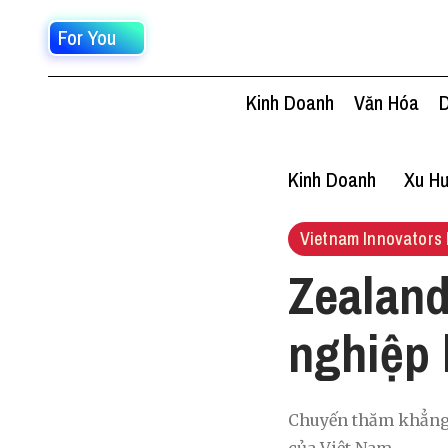
For You
Kinh Doanh
Văn Hóa
D
Kinh Doanh
Xu Hư
Vietnam Innovators 
Zealand
nghiệp 
Chuyến thăm khẳng đ