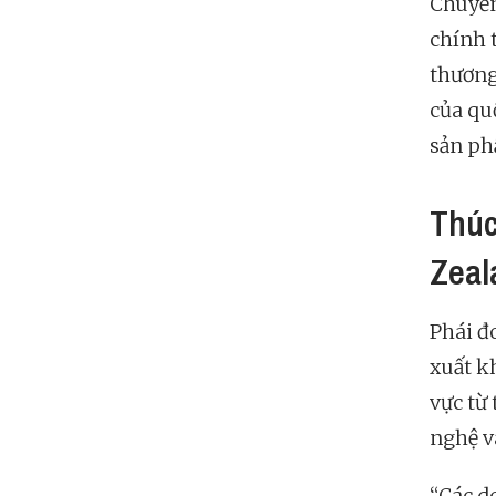
Chuyến
chính t
thương
của quố
sản ph
Thúc
Zeal
Phái đ
xuất k
vực từ
nghệ và
“Các d