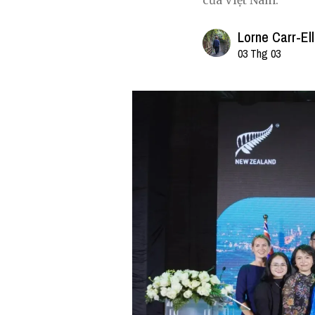
của Việt Nam.
Lorne Carr-Ell
03 Thg 03