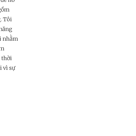
 gồm
. Tôi
 năng
ới nhằm
ăm
 thời
 vì sự