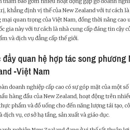
 thăm bao gồm nhiều hoạt động gặp gỡ doanh nghi
rị, khẳng định vị thế của New Zealand với tư cách là 
 mại quan trọng của Việt Nam, đồng thời nâng cao u
c gia này với tư cách là nhà cung cấp đáng tin cậy c
ẩm và dịch vụ đẳng cấp thế giới.
 đẩy quan hệ hợp tác song phương
and -Việt Nam
oàn doanh nghiệp cấp cao có sự góp mặt của một số
hẩu hàng đầu của New Zealand, hoạt động trên nhiề
 thực phẩm và đồ uống cho đến năng lượng tái tạo, c
 dịch vụ, cơ sở hạ tầng, sản xuất và giáo dục.
oanh nghiệp New Zealand đang ở vị thế rất thuận lợi