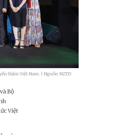
yến thăm Việt Nam. | Nguồn: NZTD
và Bộ
anh
ức Việt