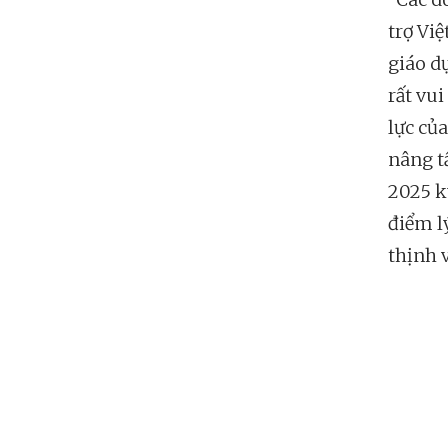
trợ Vi
giáo d
rất vu
lực củ
nâng t
2025 k
điểm lý
thịnh 