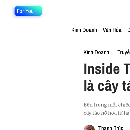
For You
Kinh Doanh
Văn Hóa
D
Kinh Doanh
Truy
Inside 
là cây 
Bên trong mỗi chiế
cây táo nở hoa từ h
Thanh Trúc