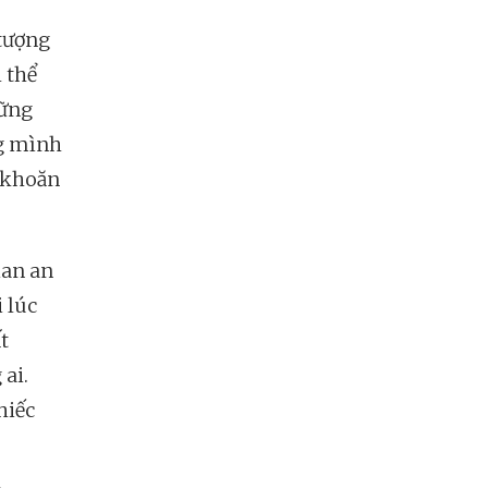
 tượng
 thể
hững
ng mình
 khoăn
ian an
 lúc
t
ai.
hiếc