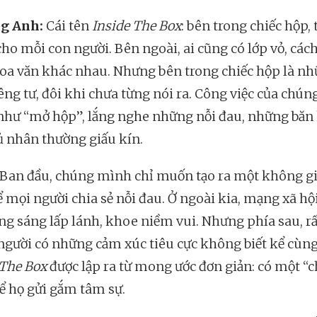
g Anh:
Cái tên
Inside The Box
: bên trong chiếc hộp,
cho mỗi con người. Bên ngoài, ai cũng có lớp vỏ, cách
hoa văn khác nhau. Nhưng bên trong chiếc hộp là n
iêng tư, đôi khi chưa từng nói ra. Công việc của chú
như “mở hộp”, lắng nghe những nỗi đau, những băn
 nhân thường giấu kín.
Ban đầu, chúng mình chỉ muốn tạo ra một không g
ể mọi người chia sẻ nỗi đau. Ở ngoài kia, mạng xã hội
ng sáng lấp lánh, khoe niềm vui. Nhưng phía sau, rấ
người có những cảm xúc tiêu cực không biết kể cùng 
 The Box
được lập ra từ mong ước đơn giản: có một “c
ể họ gửi gắm tâm sự.