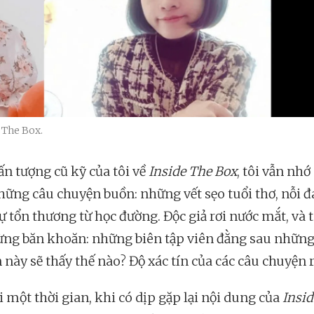
 The Box.
ấn tượng cũ kỹ của tôi về
Inside The Box
, tôi vẫn nhớ
hững câu chuyện buồn: những vết sẹo tuổi thơ, nỗi đ
ự tổn thương từ học đường. Độc giả rơi nước mắt, và t
ừng băn khoăn: những biên tập viên đằng sau những
 này sẽ thấy thế nào? Độ xác tín của các câu chuyện 
i một thời gian, khi có dịp gặp lại nội dung của
Insid