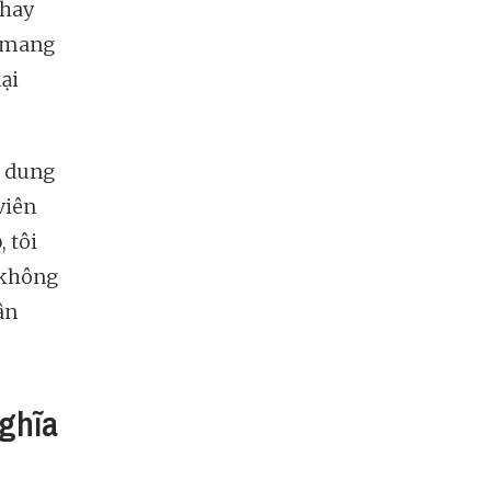
thay
y mang
lại
i dung
viên
 tôi
 không
ân
nghĩa