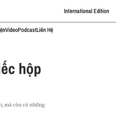
International Edition
iện
Video
Podcast
Liên Hệ
iếc hộp
n, mà còn có những