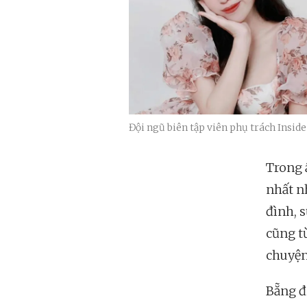
Đội ngũ biên tập viên phụ trách Inside
Trong 
nhất n
đình, s
cũng t
chuyện
Bẵng đ