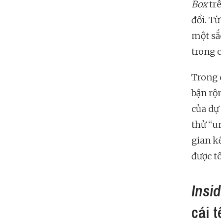
Box
trê
đổi. T
một sắc
trong 
Trong 
bận rộ
của dự
thử “
gian k
được t
Insi
cái t