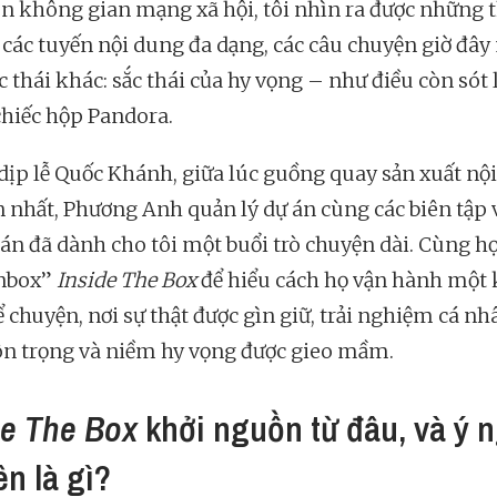
n không gian mạng xã hội, tôi nhìn ra được những 
ừ các tuyến nội dung đa dạng, các câu chuyện giờ đâ
 thái khác: sắc thái của hy vọng – như điều còn sót 
chiếc hộp Pandora.
dịp lễ Quốc Khánh, giữa lúc guồng quay sản xuất nộ
n nhất, Phương Anh quản lý dự án cùng các biên tập 
 án đã dành cho tôi một buổi trò chuyện dài. Cùng họ,
unbox”
Inside The Box
để hiểu cách họ vận hành một
ể chuyện, nơi sự thật được gìn giữ, trải nghiệm cá nh
ôn trọng và niềm hy vọng được gieo mầm.
de The Box
khởi nguồn từ đâu, và ý 
ên là gì?