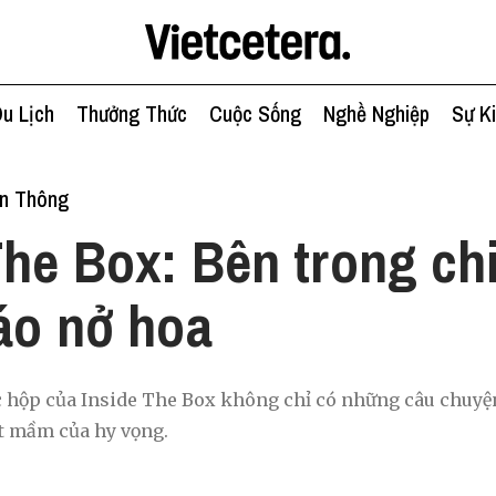
u Lịch
Thưởng Thức
Cuộc Sống
Nghề Nghiệp
Sự K
ền Thông
The Box: Bên trong ch
táo nở hoa
c hộp của Inside The Box không chỉ có những câu chuyệ
ạt mầm của hy vọng.