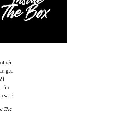
 nhiều
au gia
ôi
 câu
ra sao?
e The