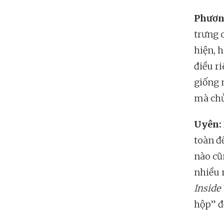
Phươn
trưng 
hiện, 
điều r
giống 
mà chủ
Uyên:
toàn đ
nào cũ
nhiều 
Inside
hộp” đ