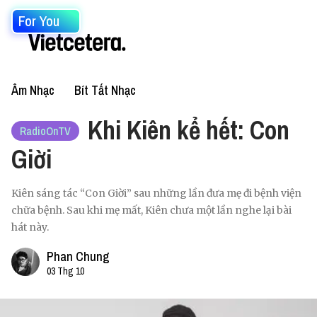
For You
Âm Nhạc
Bít Tất Nhạc
Khi Kiên kể hết: Con
RadioOnTV
Giời
Kiên sáng tác “Con Giời” sau những lần đưa mẹ đi bệnh viện
chữa bệnh. Sau khi mẹ mất, Kiên chưa một lần nghe lại bài
hát này.
Phan Chung
03 Thg 10