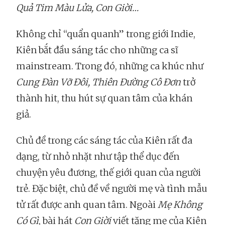
Quả Tim Màu Lửa, Con Giời…
Không chỉ “quẩn quanh” trong giới Indie,
Kiên bắt đầu sáng tác cho những ca sĩ
mainstream. Trong đó, những ca khúc như
Cung Đàn Vỡ Đôi, Thiên Đường Cô Đơn
trở
thành hit, thu hút sự quan tâm của khán
giả.
Chủ đề trong các sáng tác của Kiên rất đa
dạng, từ nhỏ nhặt như tập thể dục đến
chuyện yêu đương, thế giới quan của người
trẻ. Đặc biệt, chủ đề về người mẹ và tình mẫu
tử rất được anh quan tâm. Ngoài
Mẹ Không
Có Gì
, bài hát
Con Giời
viết tặng mẹ của Kiên